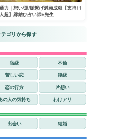
通力｜想い/運/脈繋げ満願成就【支持11
人超】縁結び占い師E先生
カテゴリから探す
愛
宿縁
不倫
苦しい恋
復縁
恋の行方
片想い
あの人の気持ち
わけアリ
婚
出会い
結婚
生