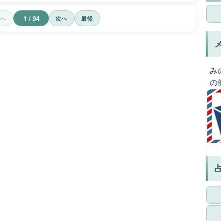
1 / 94
前へ
次へ
最後
み
の