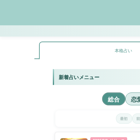
本格占い
新着占いメニュー
総合
恋
最初