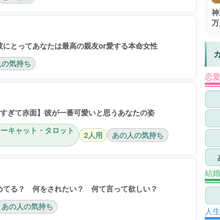
神
万
彼にとってあなたは最高の親友or愛する本命女性
人の気持ち
恋
外すぎて赤面】彼が一番可愛いと思うあなたの姿
ドーキャット・タロット
2人用
あの人の気持ち
結
めてる？ 何をされたい？ 何て言って欲しい？
あの人の気持ち
人