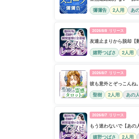
彌彌告
2人用
あ
2026/8/8 リリース
友達止まりから脱却【難
嬉野つばさ
2人用
2026/8/7 リリース
彼も意外とぞっこんね
聖樹
2人用
あの
2026/8/7 リリース
もう迷わないで【あの
嬉野つばさ
2人用