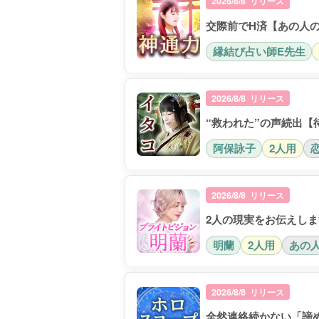
2026/8/8 リリース
交際前でH済【あの人の
縁結び占い師E先生
2026/8/8 リリース
“救われた”の声続出【
阿保詠子
2人用
2026/8/8 リリース
2人の現実をお伝えしま
明蘭
2人用
あの
2026/8/8 リリース
全然連絡続かない「諦め