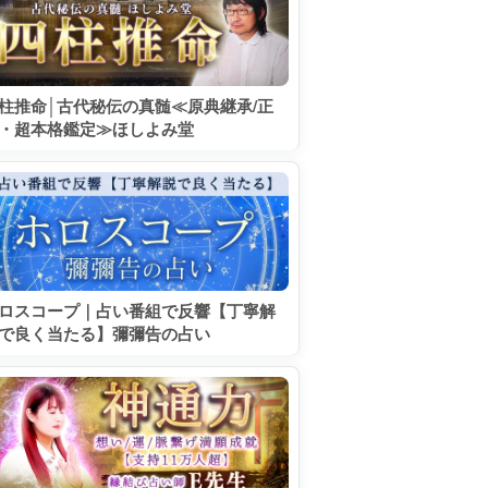
柱推命│古代秘伝の真髄≪原典継承/正
・超本格鑑定≫ほしよみ堂
ロスコープ｜占い番組で反響【丁寧解
で良く当たる】彌彌告の占い