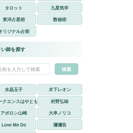
タロット
九星気学
東洋占星術
数秘術
オリジナル占術
占い師を探す
検索
水晶玉子
木下レオン
ークエンスはやとも
村野弘味
アポロン山崎
大串ノリコ
Love Me Do
彌彌告