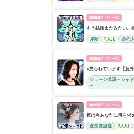
2026/8/7 リリース
もう結論出たみたい。
弥頼
2人用
あの
2026/8/7 リリース
※見られています【意
ジューン澁澤～シャ
～
2026/8/7 リリース
彼は今あなたに何を求
森堂友里愛
2人用