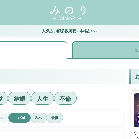
人気占い師多数掲載 - 本格占い -
無
愛
結婚
人生
不倫
1 / 94
前へ
次へ
最後
シ