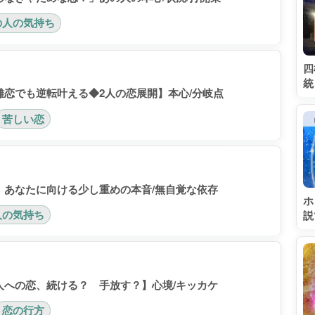
の人の気持ち
四
統
恋でも逆転叶える◆2人の恋展開】本心/分岐点
苦しい恋
。あなたに向ける少し重めの本音/無自覚な依存
ホ
人の気持ち
説
人への恋、続ける？ 手放す？】心境/キッカケ
恋の行方