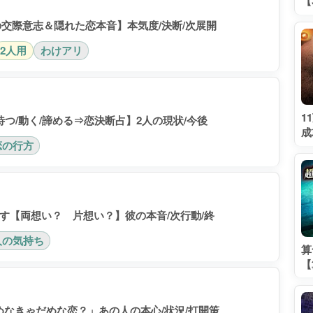
【
交際意志＆隠れた恋本音】本気度/決断/次展開
2人用
わけアリ
1
待つ/動く/諦める⇒恋決断占】2人の現状/今後
成
恋の行方
す【両想い？ 片想い？】彼の本音/次行動/終
人の気持ち
算
【
なきゃだめな恋？」あの人の本心/状況/打開策