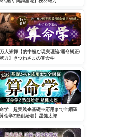
3代継ぐ同調霊能】桜羽結万
1万人崇拝【的中極む現実理論/運命矯正/
就力】きつねさまの算命学
命学｜超実践◆基礎⇒応用まで全網羅
算命学Z塾創始者】星健太郎