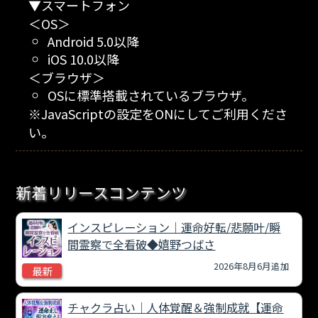
▼スマートフォン
＜OS＞
Android 5.0以降
iOS 10.0以降
＜ブラウザ＞
OSに標準搭載されているブラウザ。
※JavaScriptの設定をONにしてご利用くださ
い。
新着リリースコンテンツ
インスピレーション｜運命好転/悲願叶/瞬
間霊察で全看破◆嬉野つばさ
2026年8月6月追加
最新
チャクラ占い｜人体覚醒＆強制成就【運命