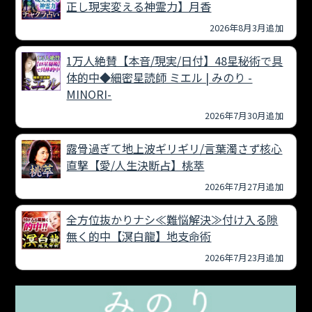
正し現実変える神霊力】月香
2026年8月3月追加
1万人絶賛【本音/現実/日付】48星秘術で具
体的中◆細密星読師 ミエル | みのり -
MINORI-
2026年7月30月追加
露骨過ぎて地上波ギリギリ/言葉濁さず核心
直撃【愛/人生決断占】桃萃
2026年7月27月追加
全方位抜かりナシ≪難悩解決≫付け入る隙
無く的中【溟白龍】地支命術
2026年7月23月追加