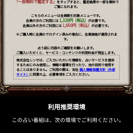
「一部無料で鑑定する」
をタップすると、鑑定結果の一部を無料で
ご覧になれます。
こちらのメニューは会員割引対象メニューです。
1,320円（税込）
会員の方のご利用には
が必要です。
1,650円（税込）
会員以外の方のご利用には
が必要です。
※ご購入時に会員IDでログイン済みの場合に、会員価格が適用されま
す。
占う前に内容のご確認をお願いします。
ご購入いただくと、サービス・コンテンツの利用料金が発生します。
株式会社レンサは、ご入力いただいた情報を、占いサービスを提供
するためにのみ使用し、情報の蓄積を行ったり、他の目的で使用す
ることはありません。ご利用の際は、当社
個人情報保護方針（外部
サイト）
に同意の上、必要事項をご入力ください。
利用推奨環境
この占い番組は、次の環境でご利用ください。