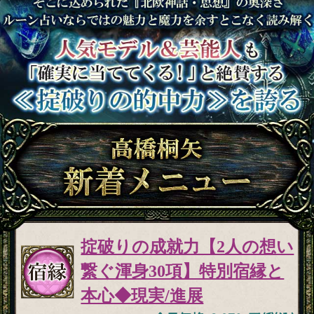
掟破りの成就力【2人の想い
繋ぐ渾身30項】特別宿縁と
本心◆現実/進展