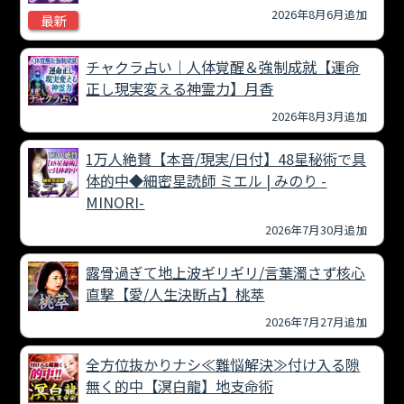
2026年8月6月追加
最新
チャクラ占い｜人体覚醒＆強制成就【運命
正し現実変える神霊力】月香
2026年8月3月追加
1万人絶賛【本音/現実/日付】48星秘術で具
体的中◆細密星読師 ミエル | みのり -
MINORI-
2026年7月30月追加
露骨過ぎて地上波ギリギリ/言葉濁さず核心
直撃【愛/人生決断占】桃萃
2026年7月27月追加
全方位抜かりナシ≪難悩解決≫付け入る隙
無く的中【溟白龍】地支命術