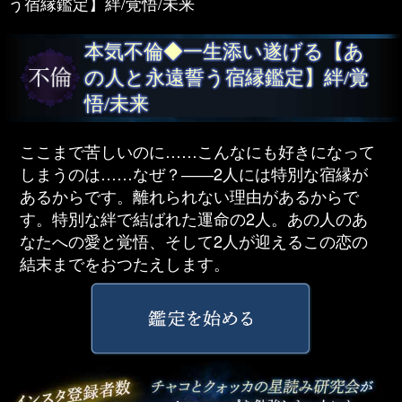
う宿縁鑑定】絆/覚悟/未来
本気不倫◆一生添い遂げる【あ
の人と永遠誓う宿縁鑑定】絆/覚
悟/未来
ここまで苦しいのに……こんなにも好きになって
しまうのは……なぜ？――2人には特別な宿縁が
あるからです。離れられない理由があるからで
す。特別な絆で結ばれた運命の2人。あの人のあ
なたへの愛と覚悟、そして2人が迎えるこの恋の
結末までをおつたえします。