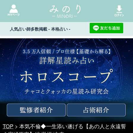
人気占い師多数掲載 - 本格占い -
TOP
> 本気不倫◆一生添い遂げる【あの人と永遠誓