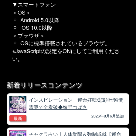
▼スマートフォン
＜OS＞
Android 5.0以降
iOS 10.0以降
＜ブラウザ＞
OSに標準搭載されているブラウザ。
※JavaScriptの設定をONにしてご利用くださ
い。
新着リリースコンテンツ
インスピレーション｜運命好転/悲願叶/瞬間
霊察で全看破◆嬉野つばさ
2026年8月6月追加
最新
チャクラ占い｜人体覚醒＆強制成就【運命