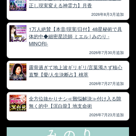
正し現実変える神霊力】月香
2026年8月3月追加
1万人絶賛【本音/現実/日付】48星秘術で具
体的中◆細密星読師 ミエル | みのり -
MINORI-
2026年7月30月追加
露骨過ぎて地上波ギリギリ/言葉濁さず核心
直撃【愛/人生決断占】桃萃
2026年7月27月追加
全方位抜かりナシ≪難悩解決≫付け入る隙
無く的中【溟白龍】地支命術
2026年7月23月追加