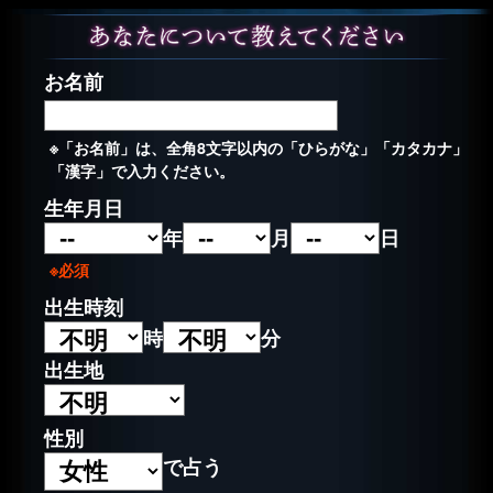
お名前
※「お名前」は、全角8文字以内の「ひらがな」「カタカナ」
「漢字」で入力ください。
生年月日
年
月
日
※必須
出生時刻
時
分
出生地
性別
で占う