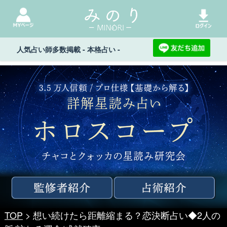
人気占い師多数掲載 - 本格占い -
TOP
> 想い続けたら距離縮まる？恋決断占い◆2人の