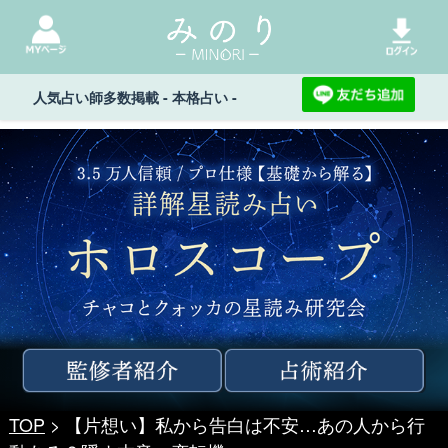
人気占い師多数掲載 - 本格占い -
TOP
> 【片想い】私から告白は不安…あの人から行