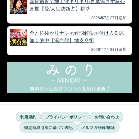
露骨過ぎて地上波ギリギリ/言葉濁さず核心
直撃【愛/人生決断占】桃萃
2026年7月27月追加
全方位抜かりナシ≪難悩解決≫付け入る隙
無く的中【溟白龍】地支命術
2026年7月23月追加
利用規約
プライバシーポリシー
お問い合わせ
特定商取引法に基づく表記
メルマガ登録/解除