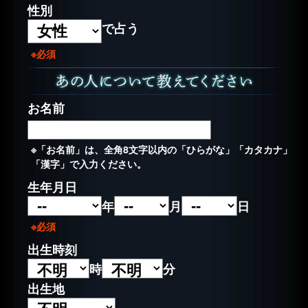
性別
で占う
※必須
お名前
※「お名前」は、全角8文字以内の「ひらがな」「カタカナ」
「漢字」で入力ください。
生年月日
年
月
日
※必須
出生時刻
時
分
出生地