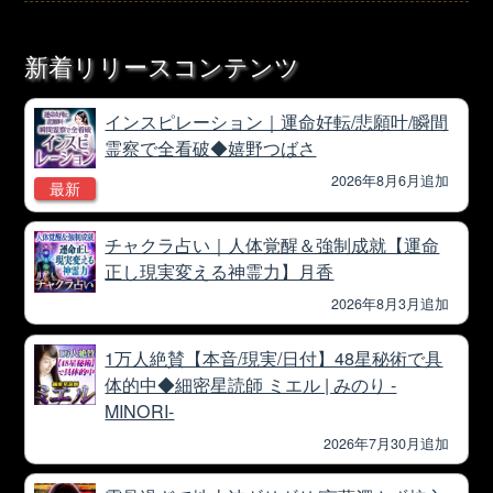
新着リリースコンテンツ
インスピレーション｜運命好転/悲願叶/瞬間
霊察で全看破◆嬉野つばさ
2026年8月6月追加
最新
チャクラ占い｜人体覚醒＆強制成就【運命
正し現実変える神霊力】月香
2026年8月3月追加
1万人絶賛【本音/現実/日付】48星秘術で具
体的中◆細密星読師 ミエル | みのり -
MINORI-
2026年7月30月追加