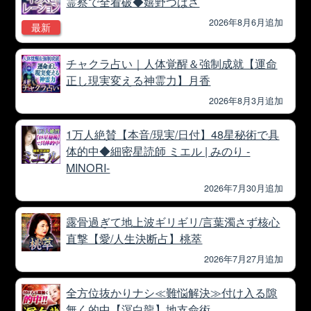
霊察で全看破◆嬉野つばさ
2026年8月6月追加
最新
チャクラ占い｜人体覚醒＆強制成就【運命
正し現実変える神霊力】月香
2026年8月3月追加
1万人絶賛【本音/現実/日付】48星秘術で具
体的中◆細密星読師 ミエル | みのり -
MINORI-
2026年7月30月追加
露骨過ぎて地上波ギリギリ/言葉濁さず核心
直撃【愛/人生決断占】桃萃
2026年7月27月追加
全方位抜かりナシ≪難悩解決≫付け入る隙
無く的中【溟白龍】地支命術