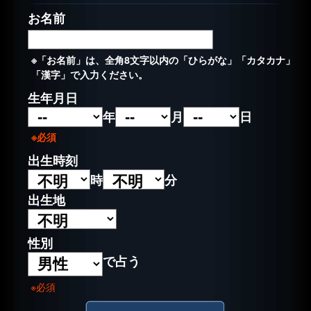
お名前
※「お名前」は、全角8文字以内の「ひらがな」「カタカナ」
「漢字」で入力ください。
生年月日
年
月
日
※必須
出生時刻
時
分
出生地
性別
で占う
※必須