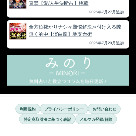
直撃【愛/人生決断占】桃萃
2026年7月27月追加
全方位抜かりナシ≪難悩解決≫付け入る隙
無く的中【溟白龍】地支命術
2026年7月23月追加
利用規約
プライバシーポリシー
お問い合わせ
特定商取引法に基づく表記
メルマガ登録/解除