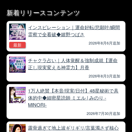
新着リリースコンテンツ
インスピレーション｜運命好転/悲願叶/瞬間
霊察で全看破◆嬉野つばさ
2026年8月6月追加
最新
チャクラ占い｜人体覚醒＆強制成就【運命
正し現実変える神霊力】月香
2026年8月3月追加
1万人絶賛【本音/現実/日付】48星秘術で具
体的中◆細密星読師 ミエル | みのり -
MINORI-
2026年7月30月追加
露骨過ぎて地上波ギリギリ/言葉濁さず核心