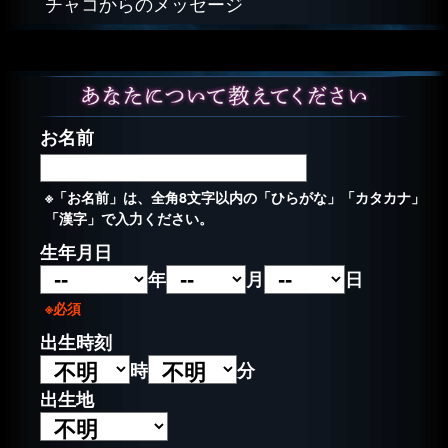
チャコからのメッセージ
お名前
※「お名前」は、全角8文字以内の「ひらがな」「カタカナ」
「漢字」で入力ください。
生年月日
年
月
日
※必須
出生時刻
時
分
出生地