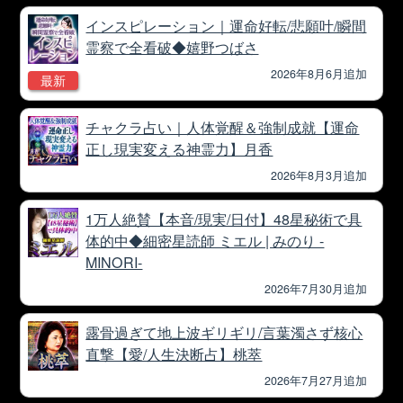
インスピレーション｜運命好転/悲願叶/瞬間
霊察で全看破◆嬉野つばさ
2026年8月6月追加
最新
チャクラ占い｜人体覚醒＆強制成就【運命
正し現実変える神霊力】月香
2026年8月3月追加
1万人絶賛【本音/現実/日付】48星秘術で具
体的中◆細密星読師 ミエル | みのり -
MINORI-
2026年7月30月追加
露骨過ぎて地上波ギリギリ/言葉濁さず核心
直撃【愛/人生決断占】桃萃
2026年7月27月追加