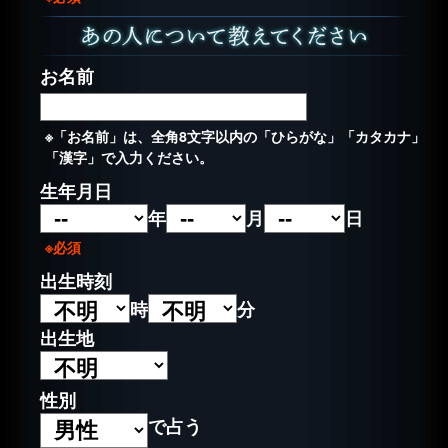
お名前
※「お名前」は、全角8文字以内の「ひらがな」「カタカナ」
「漢字」で入力ください。
生年月日
年
月
日
※必須
出生時刻
時
分
出生地
性別
で占う