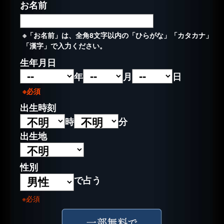
お名前
※「お名前」は、全角8文字以内の「ひらがな」「カタカナ」
「漢字」で入力ください。
生年月日
年
月
日
※必須
出生時刻
時
分
出生地
性別
で占う
※必須