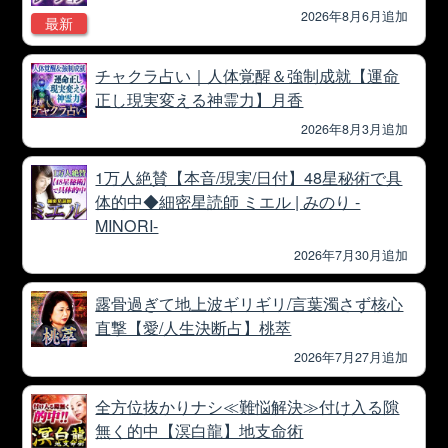
2026年8月6月追加
最新
チャクラ占い｜人体覚醒＆強制成就【運命
正し現実変える神霊力】月香
2026年8月3月追加
1万人絶賛【本音/現実/日付】48星秘術で具
体的中◆細密星読師 ミエル | みのり -
MINORI-
2026年7月30月追加
露骨過ぎて地上波ギリギリ/言葉濁さず核心
直撃【愛/人生決断占】桃萃
2026年7月27月追加
全方位抜かりナシ≪難悩解決≫付け入る隙
無く的中【溟白龍】地支命術