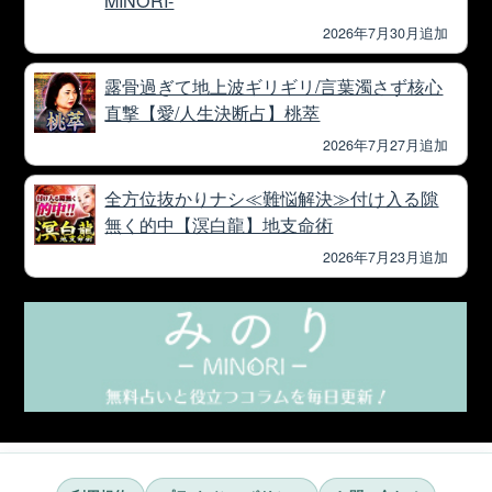
2026年7月30月追加
露骨過ぎて地上波ギリギリ/言葉濁さず核心
直撃【愛/人生決断占】桃萃
2026年7月27月追加
全方位抜かりナシ≪難悩解決≫付け入る隙
無く的中【溟白龍】地支命術
2026年7月23月追加