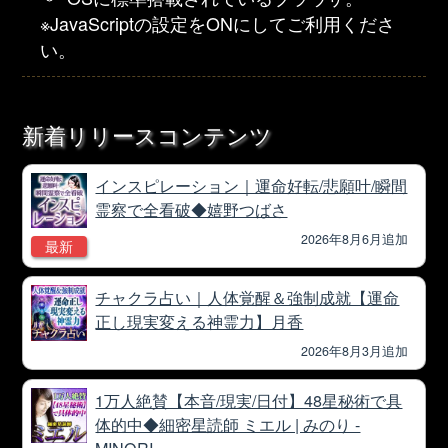
※JavaScriptの設定をONにしてご利用くださ
い。
新着リリースコンテンツ
インスピレーション｜運命好転/悲願叶/瞬間
霊察で全看破◆嬉野つばさ
2026年8月6月追加
最新
チャクラ占い｜人体覚醒＆強制成就【運命
正し現実変える神霊力】月香
2026年8月3月追加
1万人絶賛【本音/現実/日付】48星秘術で具
体的中◆細密星読師 ミエル | みのり -
MINORI-