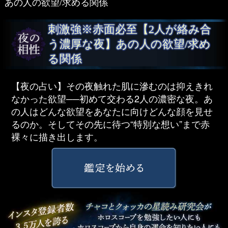
あの人の欲望/求める関係
刺激強※赤面必至【2人が絡み合
う濃厚な夜】あの人の欲望/求め
る関係
【夜の占い】その夜触れた肌に滲むのは抑えきれ
なかった欲望──初めて交わる2人の濃密な夜。あ
の人はどんな欲望をあなたに向けどんな顔を見せ
るのか。そしてその先に待つ“特別な想い”まで赤
裸々に描き出します。