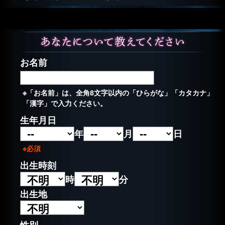
お名前
※「お名前」は、全角8文字以内の「ひらがな」「カタカナ」
「漢字」で入力ください。
生年月日
年
月
日
※必須
出生時刻
時
分
出生地
性別