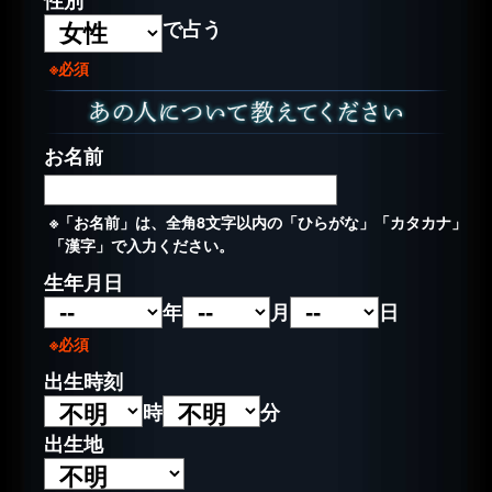
で占う
※必須
お名前
※「お名前」は、全角8文字以内の「ひらがな」「カタカナ」
「漢字」で入力ください。
生年月日
年
月
日
※必須
出生時刻
時
分
出生地