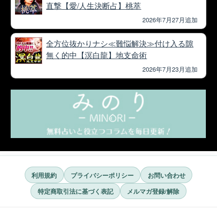
直撃【愛/人生決断占】桃萃
2026年7月27月追加
全方位抜かりナシ≪難悩解決≫付け入る隙
無く的中【溟白龍】地支命術
2026年7月23月追加
利用規約
プライバシーポリシー
お問い合わせ
特定商取引法に基づく表記
メルマガ登録/解除