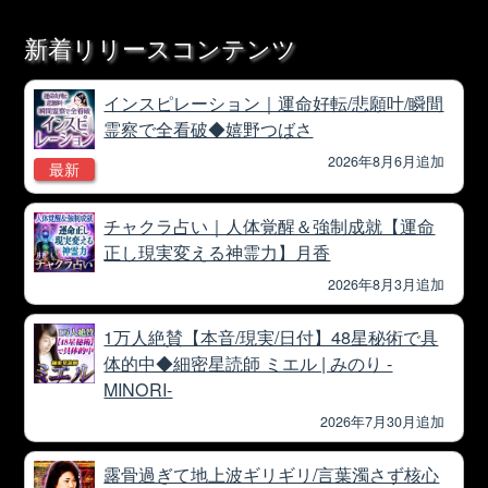
新着リリースコンテンツ
インスピレーション｜運命好転/悲願叶/瞬間
霊察で全看破◆嬉野つばさ
2026年8月6月追加
最新
チャクラ占い｜人体覚醒＆強制成就【運命
正し現実変える神霊力】月香
2026年8月3月追加
1万人絶賛【本音/現実/日付】48星秘術で具
体的中◆細密星読師 ミエル | みのり -
MINORI-
2026年7月30月追加
露骨過ぎて地上波ギリギリ/言葉濁さず核心