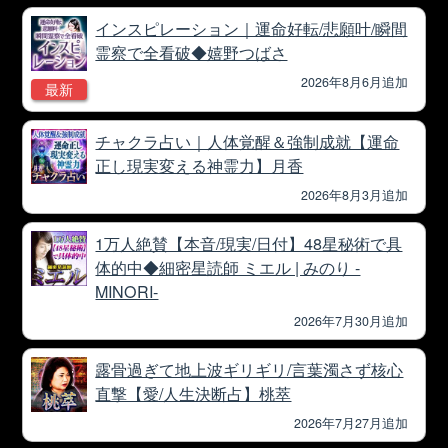
インスピレーション｜運命好転/悲願叶/瞬間
霊察で全看破◆嬉野つばさ
2026年8月6月追加
最新
チャクラ占い｜人体覚醒＆強制成就【運命
正し現実変える神霊力】月香
2026年8月3月追加
1万人絶賛【本音/現実/日付】48星秘術で具
体的中◆細密星読師 ミエル | みのり -
MINORI-
2026年7月30月追加
露骨過ぎて地上波ギリギリ/言葉濁さず核心
直撃【愛/人生決断占】桃萃
2026年7月27月追加