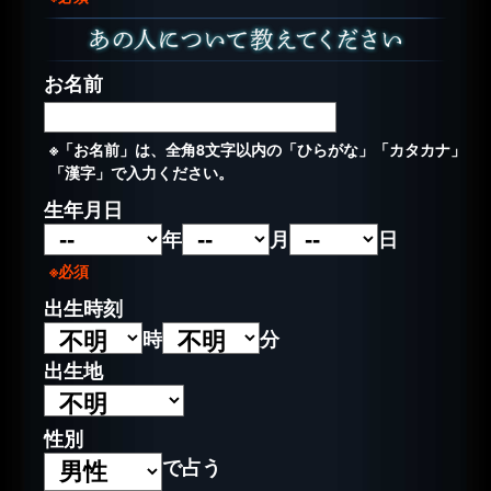
お名前
※「お名前」は、全角8文字以内の「ひらがな」「カタカナ」
「漢字」で入力ください。
生年月日
年
月
日
※必須
出生時刻
時
分
出生地
性別
で占う