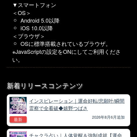
▼スマートフォン
＜OS＞
Android 5.0以降
iOS 10.0以降
＜ブラウザ＞
OSに標準搭載されているブラウザ。
※JavaScriptの設定をONにしてご利用くださ
い。
新着リリースコンテンツ
インスピレーション｜運命好転/悲願叶/瞬間
霊察で全看破◆嬉野つばさ
2026年8月6月追加
最新
チャクラ占い｜人体覚醒＆強制成就【運命