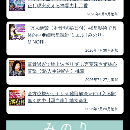
正し現実変える神霊力】月香
2026年8月3月追加
1万人絶賛【本音/現実/日付】48星秘術で具
体的中◆細密星読師 ミエル | みのり -
MINORI-
2026年7月30月追加
露骨過ぎて地上波ギリギリ/言葉濁さず核心
直撃【愛/人生決断占】桃萃
2026年7月27月追加
全方位抜かりナシ≪難悩解決≫付け入る隙
無く的中【溟白龍】地支命術
2026年7月23月追加