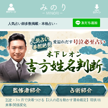
人気占い師多数掲載 - 本格占い -
TOP
> 3ヶ月で決着つける【2人の恋を動かす運命鑑定】現状/出
来事/関係変化