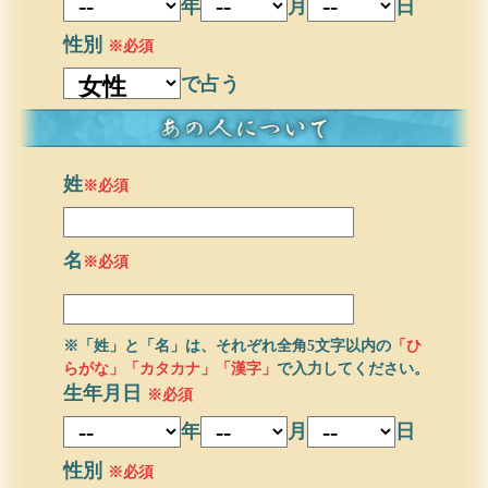
年
月
日
性別
※必須
で占う
姓
※必須
名
※必須
※「姓」と「名」は、それぞれ全角5文字以内の
「ひ
らがな」「カタカナ」「漢字」
で入力してください。
生年月日
※必須
年
月
日
性別
※必須