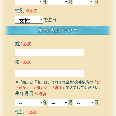
年
月
日
性別
※必須
で占う
姓
※必須
名
※必須
※「姓」と「名」は、それぞれ全角5文字以内の
「ひ
らがな」「カタカナ」「漢字」
で入力してください。
生年月日
※必須
年
月
日
性別
※必須