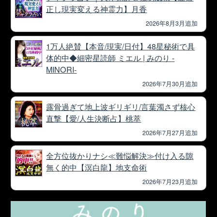
正し現実変える神霊力】月香
2026年8月3月追加
1万人絶賛【本音/現実/日付】48星秘術で具
体的中◆細密星読師 ミエル | みのり -
MINORI-
2026年7月30月追加
露骨過ぎて地上波ギリギリ/言葉濁さず核心
直撃【愛/人生決断占】桃萃
2026年7月27月追加
全方位抜かりナシ≪難悩解決≫付け入る隙
無く的中【溟白龍】地支命術
2026年7月23月追加