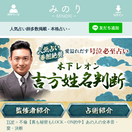
人気占い師多数掲載 - 本格占い -
TOP
> 不倫【裏も秘密もLOCK－ON的中】あの人の全本音・
愛・決断