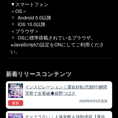
▼スマートフォン
＜OS＞
Android 5.0以降
iOS 10.0以降
＜ブラウザ＞
OSに標準搭載されているブラウザ。
※JavaScriptの設定をONにしてご利用くださ
い。
新着リリースコンテンツ
インスピレーション｜運命好転/悲願叶/瞬間
霊察で全看破◆嬉野つばさ
2026年8月6月追加
最新
チャクラ占い｜人体覚醒＆強制成就【運命