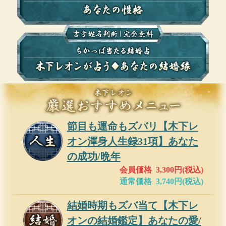
節目も運命もズバリ【木下レ
オン渾身人生録31項】あなた
の成功/晩年
会員価格 3,300円(税込)
通常価格 3,740円(税込)
結婚時期もズバ当て【木下レ
オンの結婚鑑定】あなたの愛/