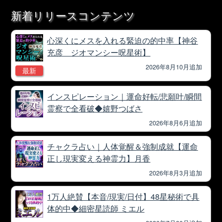
新着リリースコンテンツ
心深くにメスを入れる緊迫の的中率【神谷
充彦 ジオマンシー呪星術】
2026年8月10月追加
最新
インスピレーション｜運命好転/悲願叶/瞬間
霊察で全看破◆嬉野つばさ
2026年8月6月追加
チャクラ占い｜人体覚醒＆強制成就【運命
正し現実変える神霊力】月香
2026年8月3月追加
1万人絶賛【本音/現実/日付】48星秘術で具
体的中◆細密星読師 ミエル