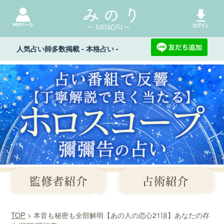
人気占い師多数掲載 - 本格占い -
TOP
> 本音も秘密も全部解明【あの人の恋心21項】あなたの存