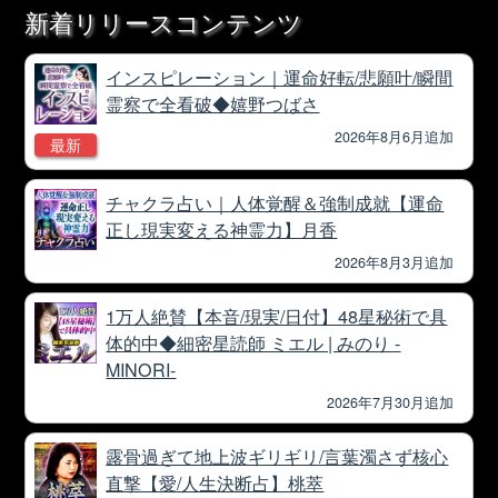
新着リリースコンテンツ
インスピレーション｜運命好転/悲願叶/瞬間
霊察で全看破◆嬉野つばさ
2026年8月6月追加
最新
チャクラ占い｜人体覚醒＆強制成就【運命
正し現実変える神霊力】月香
2026年8月3月追加
1万人絶賛【本音/現実/日付】48星秘術で具
体的中◆細密星読師 ミエル | みのり -
MINORI-
2026年7月30月追加
露骨過ぎて地上波ギリギリ/言葉濁さず核心
直撃【愛/人生決断占】桃萃