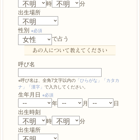
時
分
出生場所
性別
※必須
で占う
呼び名
※呼び名は、全角7文字以内の
「ひらがな」「カタカ
ナ」「漢字」
で入力してください。
生年月日
※必須
年
月
日
出生時刻
時
分
出生場所