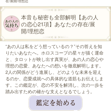
在/展開/理想恋
本音も秘密も全部解明【あの人
の恋心21項】あなたの存在/展
開/理想恋
“あの人は私をどう想っているの？”その答えを知
りたいあなたへ。ホロスコープの星々が描く運命
と、タロットが映し出す真実が、あの人の恋心や
理想の恋愛、あなたへの想いを徹底解明します。
2人の関係がどう進展し、どのような未来を迎え
るのか、恋愛成就への具体的な道筋もお伝えしま
す。この鑑定が、恋の不安を解消し、次の一歩を
踏み出すための確かな支えとなるでしょう。