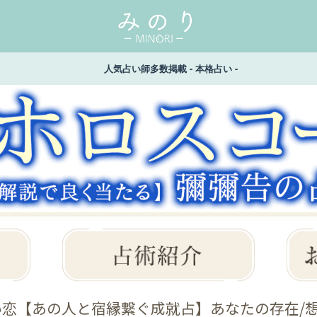
人気占い師多数掲載 - 本格占い -
い恋【あの人と宿縁繋ぐ成就占】あなたの存在/想