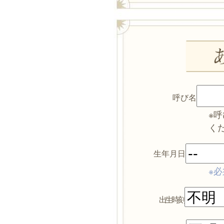
呼び名
※
く
生年月日
※必
出生時刻