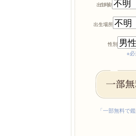
出生時刻
出生場所
性別
※必
「一部無料で鑑