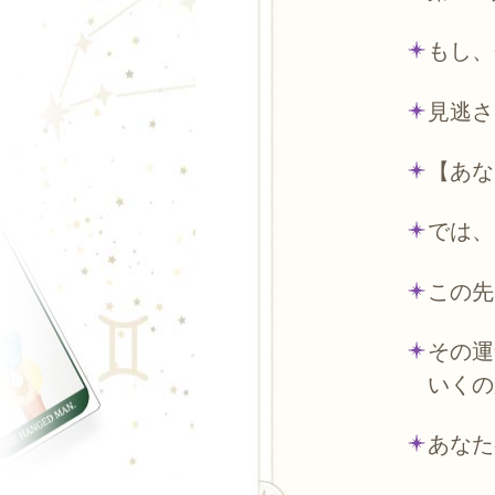
もし、
見逃さ
【あな
では、
この先
その運
いくの
あなた