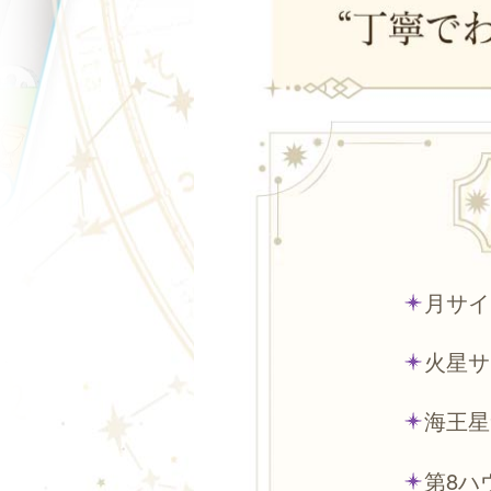
月サイ
火星サ
海王星
第8ハ