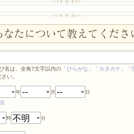
呼び名は、全角7文字以内の
「ひらがな」「カタカナ」「
ださい。
年
月
日
須
時
分