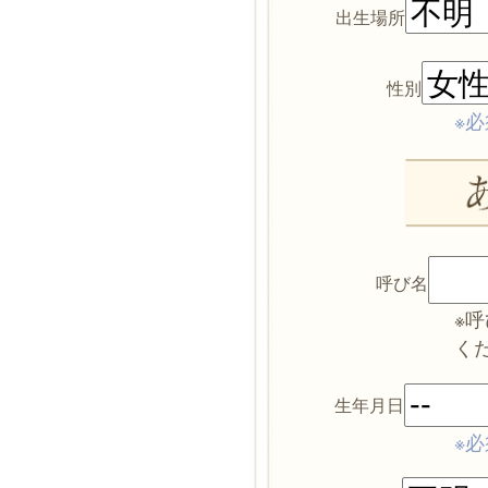
出生場所
性別
※必
呼び名
※
く
生年月日
※必