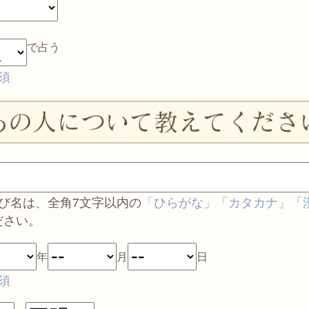
で占う
須
呼び名は、全角7文字以内の
「ひらがな」「カタカナ」「
ださい。
年
月
日
須