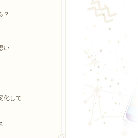
る？
想い
変化して
ス