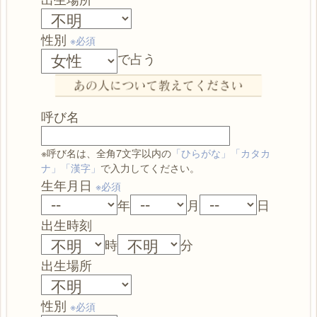
性別
※必須
で占う
呼び名
※呼び名は、全角7文字以内の
「ひらがな」「カタカ
ナ」「漢字」
で入力してください。
生年月日
※必須
年
月
日
出生時刻
時
分
出生場所
性別
※必須