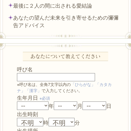
最後に２人の間に出される愛結論
あなたの望んだ未来を引き寄せるための彌彌
告アドバイス
呼び名
※呼び名は、全角7文字以内の
「ひらがな」「カタカ
ナ」「漢字」
で入力してください。
生年月日
※必須
年
月
日
出生時刻
時
分
出生場所