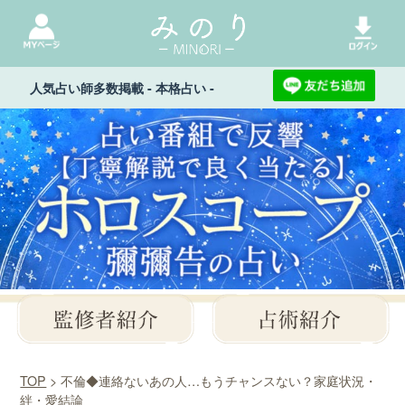
人気占い師多数掲載 - 本格占い -
TOP
> 不倫◆連絡ないあの人…もうチャンスない？家庭状況・
絆・愛結論