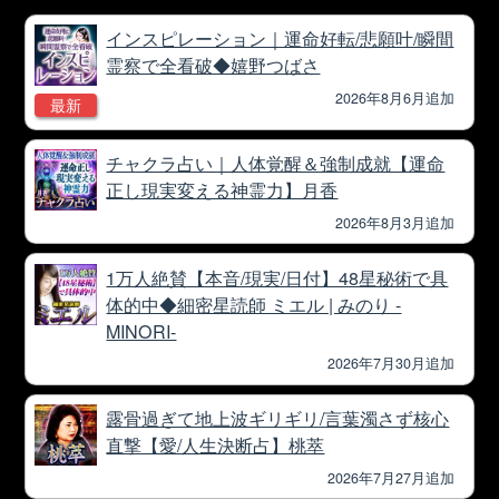
インスピレーション｜運命好転/悲願叶/瞬間
霊察で全看破◆嬉野つばさ
2026年8月6月追加
最新
チャクラ占い｜人体覚醒＆強制成就【運命
正し現実変える神霊力】月香
2026年8月3月追加
1万人絶賛【本音/現実/日付】48星秘術で具
体的中◆細密星読師 ミエル | みのり -
MINORI-
2026年7月30月追加
露骨過ぎて地上波ギリギリ/言葉濁さず核心
直撃【愛/人生決断占】桃萃
2026年7月27月追加