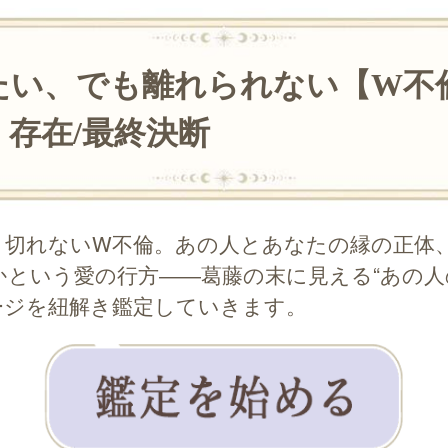
たい、でも離れられない【W不倫
】存在/最終決断
り切れないW不倫。あの人とあなたの縁の正体
という愛の行方――葛藤の末に見える“あの人
ージを紐解き鑑定していきます。