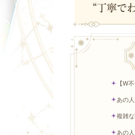
【W不
あの人
複雑な
あの人