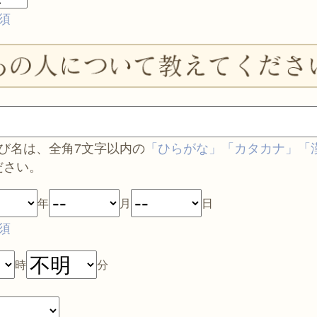
須
呼び名は、全角7文字以内の
「ひらがな」「カタカナ」「
ださい。
年
月
日
須
時
分