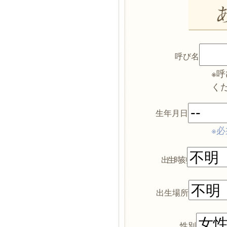
呼び名
※
く
生年月日
※必
出生時刻
出生場所
性別