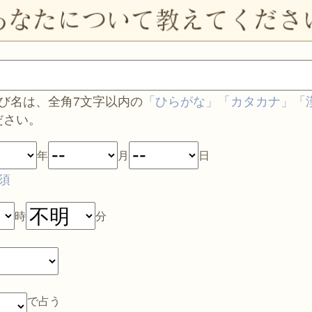
呼び名は、全角7文字以内の
「ひらがな」「カタカナ」「
ださい。
年
月
日
須
時
分
で占う