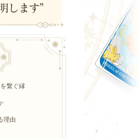
人を繋ぐ縁
か
る理由