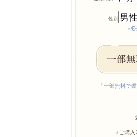
性別
※必
「一部無料で鑑
※ご購入