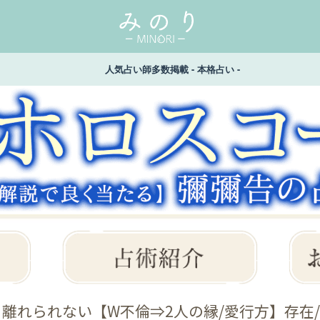
人気占い師多数掲載 - 本格占い -
も離れられない【W不倫⇒2人の縁/愛行方】存在