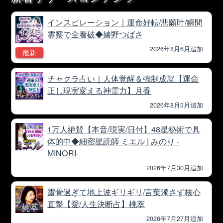
インスピレーション｜運命好転/悲願叶/瞬間
霊察で全看破◆嬉野つばさ
2026年8月6月追加
最新
チャクラ占い｜人体覚醒＆強制成就【運命
正し現実変える神霊力】月香
2026年8月3月追加
1万人絶賛【本音/現実/日付】48星秘術で具
体的中◆細密星読師 ミエル | みのり -
MINORI-
2026年7月30月追加
露骨過ぎて地上波ギリギリ/言葉濁さず核心
直撃【愛/人生決断占】桃萃
2026年7月27月追加