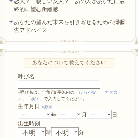
恋人？ 親しい友人？ あの人があなたに最
終的に望む距離感
あなたの望んだ未来を引き寄せるための彌彌
告アドバイス
呼び名
※呼び名は、全角7文字以内の
「ひらがな」「カタカ
ナ」「漢字」
で入力してください。
生年月日
※必須
年
月
日
出生時刻
時
分