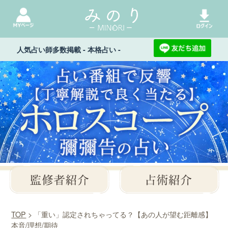
人気占い師多数掲載 - 本格占い -
TOP
> 「重い」認定されちゃってる？【あの人が望む距離感】
本音/理想/期待