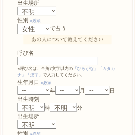
出生場所
性別
※必須
で占う
呼び名
※呼び名は、全角7文字以内の
「ひらがな」「カタカ
ナ」「漢字」
で入力してください。
生年月日
※必須
年
月
日
出生時刻
時
分
出生場所
性別
※必須