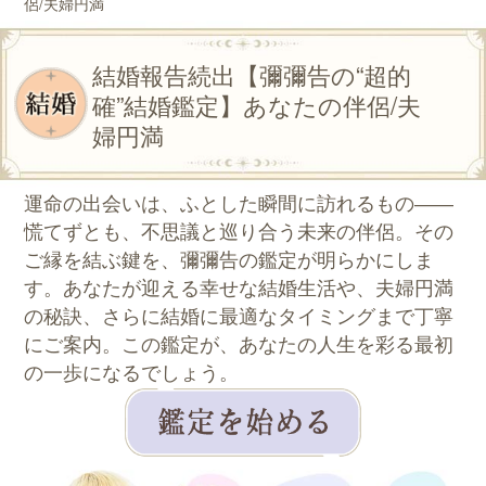
侶/夫婦円満
結婚報告続出【彌彌告の“超的
確”結婚鑑定】あなたの伴侶/夫
婦円満
運命の出会いは、ふとした瞬間に訪れるもの――
慌てずとも、不思議と巡り合う未来の伴侶。その
ご縁を結ぶ鍵を、彌彌告の鑑定が明らかにしま
す。あなたが迎える幸せな結婚生活や、夫婦円満
の秘訣、さらに結婚に最適なタイミングまで丁寧
にご案内。この鑑定が、あなたの人生を彩る最初
の一歩になるでしょう。