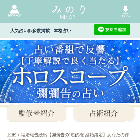
人気占い師多数掲載 - 本格占い -
TOP
> 結婚報告続出【彌彌告の“超的確”結婚鑑定】あなたの伴