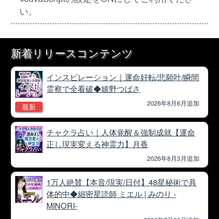
い。
新着リリースコンテンツ
インスピレーション｜運命好転/悲願叶/瞬間
霊察で全看破◆嬉野つばさ
2026年8月6月追加
最新
チャクラ占い｜人体覚醒＆強制成就【運命
正し現実変える神霊力】月香
2026年8月3月追加
1万人絶賛【本音/現実/日付】48星秘術で具
体的中◆細密星読師 ミエル | みのり -
MINORI-