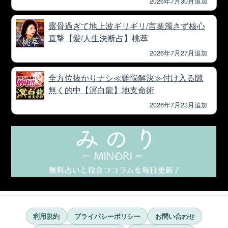
2026年7月30月追加
露骨過ぎて地上波ギリギリ/言葉濁さず核心
直撃【愛/人生決断占】桃萃
2026年7月27月追加
全方位抜かりナシ≪難悩解決≫付け入る隙
無く的中【溟白龍】地支命術
2026年7月23月追加
利用規約
プライバシーポリシー
お問い合わせ