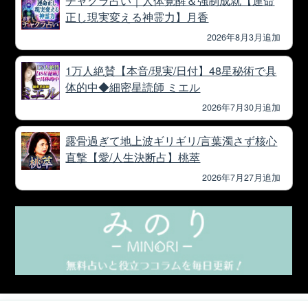
正し現実変える神霊力】月香
2026年8月3月追加
1万人絶賛【本音/現実/日付】48星秘術で具
体的中◆細密星読師 ミエル
2026年7月30月追加
露骨過ぎて地上波ギリギリ/言葉濁さず核心
直撃【愛/人生決断占】桃萃
2026年7月27月追加