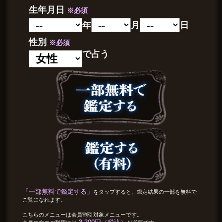
生年月日
※必須
年
月
日
性別
※必須
で占う
「一部無料で鑑定する」
をタップすると、鑑定結果の一部を無料で
ご覧になれます。
こちらのメニューは会員割引対象メニューです。
3,300円（税込）
会員の方のご利用には
が必要です。