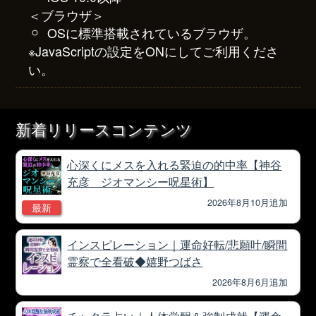
＜ブラウザ＞
OSに標準搭載されているブラウザ。
※JavaScriptの設定をONにしてご利用くださ
い。
新着リリースコンテンツ
心深くにメスを入れる緊迫の的中率【神谷
充彦 ジオマンシー呪星術】
2026年8月10月追加
最新
インスピレーション｜運命好転/悲願叶/瞬間
霊察で全看破◆嬉野つばさ
2026年8月6月追加
チャクラ占い｜人体覚醒＆強制成就【運命