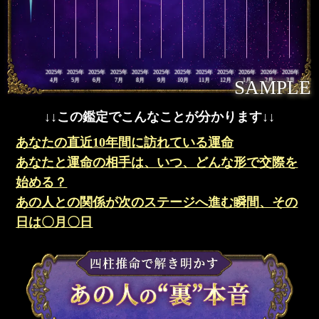
2025年
2025年
2025年
2025年
2025年
2025年
2025年
2025年
2025年
2026年
2026年
2026年
4月
5月
6月
7月
8月
9月
10月
11月
12月
1月
2月
3月
SAMPLE
↓↓この鑑定でこんなことが分かります↓↓
あなたの直近10年間に訪れている運命
あなたと運命の相手は、いつ、どんな形で交際を
始める？
あの人との関係が次のステージへ進む瞬間、その
日は〇月〇日