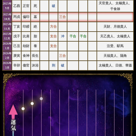
天官貴人、太極貴人、
2025年
乙酉
正官
死
破
9月
干食禄
2025年
丙戌
偏印
墓
三合
10月
2025年
丁亥
印綬
絶
方合
天財、月徳貴人
11月
2025年
戊子
比肩
胎
支合
冲
干合
干合
天乙貴人、太極貴人
12月
2026年
己丑
劫財
養
支合
注受、駅馬
1月
2026年
庚寅
食神
長生
三合
天福貴人、隔角
2月
2026年
辛卯
傷官
沐浴
刑
破
太極貴人、日徳、華蓋
3月