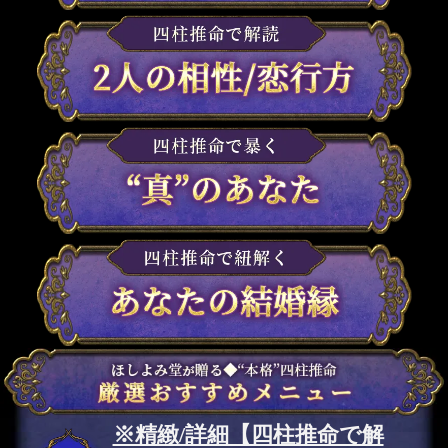
※精緻/詳細【四柱推命で解