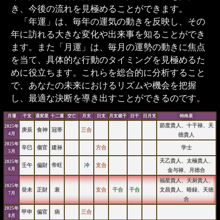
き、今後の流れを見極めることができます。
「年運」は、毎年の運気の動きを反映し、その
年に訪れる大きな変化や出来事を知ることができ
ます。また「月運」は、毎月の運勢の動きに焦点
を当て、具体的な行動のタイミングを見極めるた
めに役立ちます。これらを総合的に分析すること
で、あなたの未来におけるリズムや機会を把握
し、最適な決断を導き出すことができるのです。
月運
干支
通変星
十二運
空亡
月支
日支
月支蔵干
日干
日月支
特殊星
節度貴人、十干禄、天
2025年
庚辰
食神
冠帯
三合
4月
徳貴人
2025年
辛巳
傷官
建禄
方合
学士
5月
天乙貴人、太極貴人、
2025年
壬午
偏財
帝旺
冲
支合
6月
金与禄、月徳合
福星貴人、天厨貴人、
2025年
癸未
正財
衰
支合
干合
干合
文昌貴人、暗録、天徳
7月
合
2025年
甲申
偏官
病
三合
8月