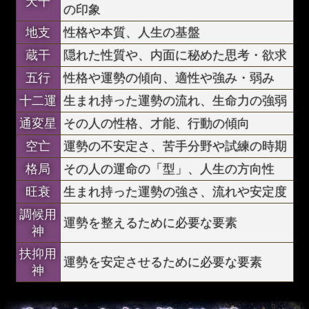
天干
の印象
地支
性格や本質、人生の基盤
蔵干
隠れた性質や、内面に秘めた思考・欲求
五行
性格や運勢の傾向、適性や強み・弱み
十二運
生まれ持った運勢の流れ、生命力の強弱
通変星
その人の性格、才能、行動の傾向
空亡
運勢の不安定さ、苦手分野や試練の時期
格局
その人の運命の「型」、人生の方向性
旺衰
生まれ持った運勢の強さ、流れや安定度
調候用
運勢を整えるために必要な要素
神
扶抑用
運勢を安定させるために必要な要素
神