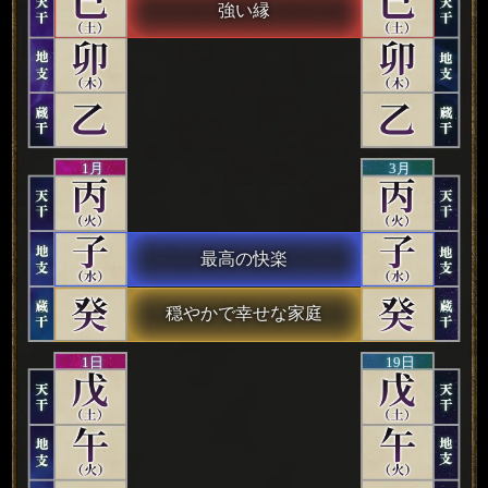
強い縁
1月
3月
最高の快楽
穏やかで幸せな家庭
1日
19日