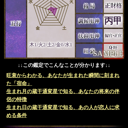
丙甲
木1
火2
土2
金0
水1
SAMPLE
↓↓この鑑定でこんなことが分かります↓↓
旺衰からわかる、あなたが生まれた瞬間に刻まれ
た「宿命」
生まれ月の蔵干通変星で知る、あなたの将来の伴
侶の特徴
生まれ日の蔵干通変星で知る、あの人が恋人に求
める条件