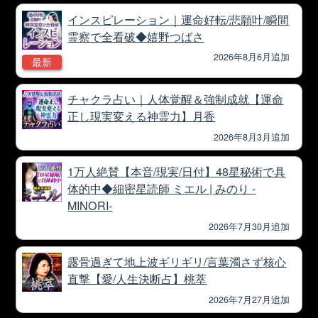
インスピレーション｜運命好転/悲願叶/瞬間
霊察で全看破◆嬉野つばさ
2026年8月6月追加
最新
チャクラ占い｜人体覚醒＆強制成就【運命
正し現実変える神霊力】月香
2026年8月3月追加
1万人絶賛【本音/現実/日付】48星秘術で具
体的中◆細密星読師 ミエル | みのり -
MINORI-
2026年7月30月追加
露骨過ぎて地上波ギリギリ/言葉濁さず核心
直撃【愛/人生決断占】桃萃
2026年7月27月追加