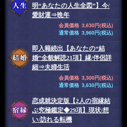
明“あなたの人生全図”】今/
愛財運⇒晩年
会員価格 3,630円(税込)
通常価格 3,960円(税込)
即入籍続出【あなたの“結
婚”全貌解読21項】縁/伴侶詳
細⇒夫婦生活
会員価格 3,300円(税込)
通常価格 3,630円(税込)
恋成就決定版【2人の宿縁結
ぶ究極鑑定◆29項】現状/想
い/訪れる転機