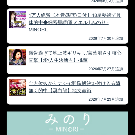
2026年8月3月追加
1万人絶賛【本音/現実/日付】48星秘術で具
体的中◆細密星読師 ミエル | みのり -
MINORI-
2026年7月30月追加
露骨過ぎて地上波ギリギリ/言葉濁さず核心
直撃【愛/人生決断占】桃萃
2026年7月27月追加
全方位抜かりナシ≪難悩解決≫付け入る隙
無く的中【溟白龍】地支命術
2026年7月23月追加