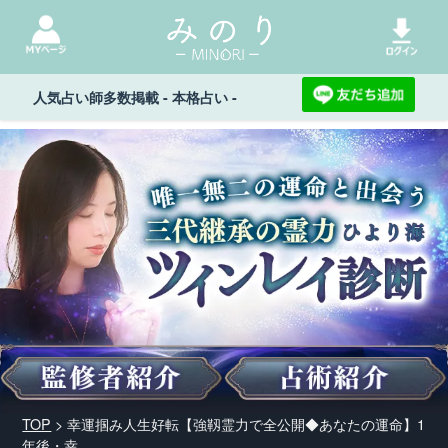
人気占い師多数掲載 - 本格占い -
TOP
> 幸運掴み人生好転【強靱霊力で全公開◆あなたの運命】1
年後・幸