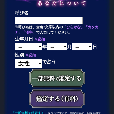
呼び名
※呼び名は、全角7文字以内の
「ひらがな」「カタカ
ナ」「漢字」
で入力してください。
生年月日
※必須
年
月
日
性別
※必須
で占う
「一部無料で鑑定する」
をタップすると、鑑定結果の一部を無料で