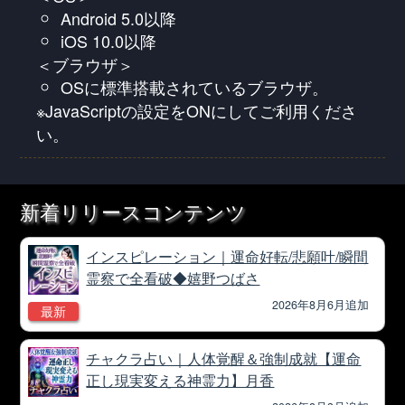
Android 5.0以降
iOS 10.0以降
＜ブラウザ＞
OSに標準搭載されているブラウザ。
※JavaScriptの設定をONにしてご利用くださ
い。
新着リリースコンテンツ
インスピレーション｜運命好転/悲願叶/瞬間
霊察で全看破◆嬉野つばさ
2026年8月6月追加
最新
チャクラ占い｜人体覚醒＆強制成就【運命
正し現実変える神霊力】月香