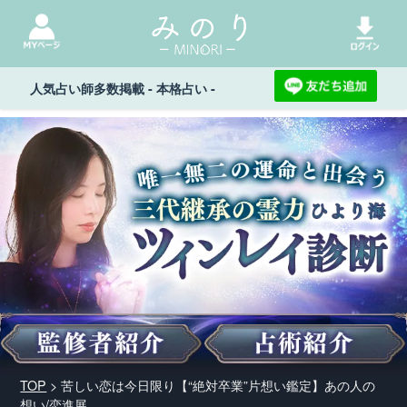
人気占い師多数掲載 - 本格占い -
TOP
> 苦しい恋は今日限り【“絶対卒業”片想い鑑定】あの人の
想い/恋進展