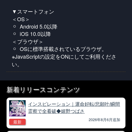
▼スマートフォン
＜OS＞
Android 5.0以降
iOS 10.0以降
＜ブラウザ＞
OSに標準搭載されているブラウザ。
※JavaScriptの設定をONにしてご利用くださ
い。
新着リリースコンテンツ
インスピレーション｜運命好転/悲願叶/瞬間
霊察で全看破◆嬉野つばさ
2026年8月6月追加
最新