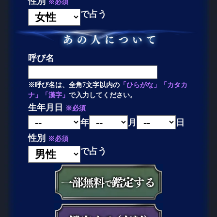
性別
※必須
で占う
呼び名
※呼び名は、全角7文字以内の
「ひらがな」「カタカ
ナ」「漢字」
で入力してください。
生年月日
※必須
年
月
日
性別
※必須
で占う