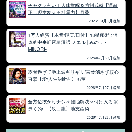
チャクラ占い｜人体覚醒＆強制成就【運命
正し現実変える神霊力】月香
2026年8月3月追加
1万人絶賛【本音/現実/日付】48星秘術で具
体的中◆細密星読師 ミエル | みのり -
MINORI-
2026年7月30月追加
露骨過ぎて地上波ギリギリ/言葉濁さず核心
直撃【愛/人生決断占】桃萃
2026年7月27月追加
全方位抜かりナシ≪難悩解決≫付け入る隙
無く的中【溟白龍】地支命術
2026年7月23月追加