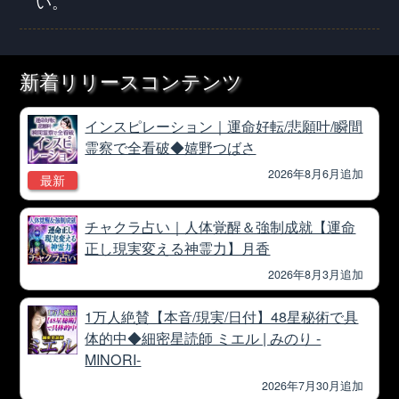
い。
新着リリースコンテンツ
インスピレーション｜運命好転/悲願叶/瞬間
霊察で全看破◆嬉野つばさ
2026年8月6月追加
最新
チャクラ占い｜人体覚醒＆強制成就【運命
正し現実変える神霊力】月香
2026年8月3月追加
1万人絶賛【本音/現実/日付】48星秘術で具
体的中◆細密星読師 ミエル | みのり -
MINORI-
2026年7月30月追加