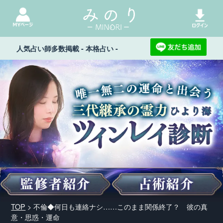
人気占い師多数掲載 - 本格占い -
TOP
> 不倫◆何日も連絡ナシ……このまま関係終了？ 彼の真
意・思惑・運命