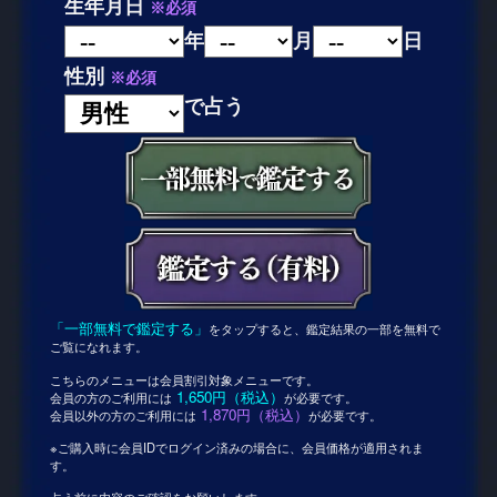
生年月日
※必須
年
月
日
性別
※必須
で占う
「一部無料で鑑定する」
をタップすると、鑑定結果の一部を無料で
ご覧になれます。
こちらのメニューは会員割引対象メニューです。
1,650円（税込）
会員の方のご利用には
が必要です。
1,870円（税込）
会員以外の方のご利用には
が必要です。
※ご購入時に会員IDでログイン済みの場合に、会員価格が適用されま
す。