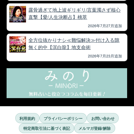
露骨過ぎて地上波ギリギリ/言葉濁さず核心
直撃【愛/人生決断占】桃萃
2026年7月27月追加
全方位抜かりナシ≪難悩解決≫付け入る隙
無く的中【溟白龍】地支命術
2026年7月23月追加
利用規約
プライバシーポリシー
お問い合わせ
特定商取引法に基づく表記
メルマガ登録/解除