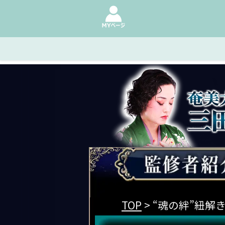
TOP
> “魂の絆”紐解