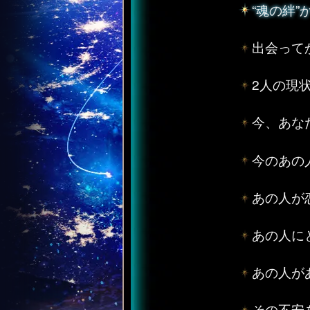
“魂の絆
出会って
2人の現
今、あな
今のあの
あの人が
あの人に
あの人が
その不安