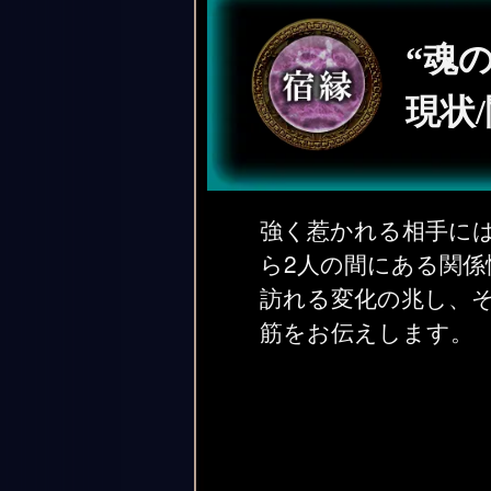
“魂
現状
強く惹かれる相手に
ら2人の間にある関
訪れる変化の兆し、
筋をお伝えします。