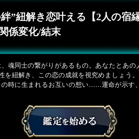
の絆”紐解き恋叶える【2人の宿縁
/関係変化/結末
は、魂同士の繋がりがあるもの。あなたとあの
係性を紐解き、この恋の成就を視究めましょう。
その時に生まれるお互いの想い……運命が示す