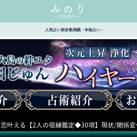
人気占い師多数掲載 - 本格占い -
き恋叶える【2人の宿縁鑑定◆30項】現状/関係変