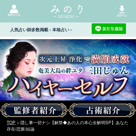
人気占い師多数掲載 - 本格占い -
TOP
> 隠し事一切ナシ【解禁◆あの人の本心全解明SP】あなた
存在/恋脈/結論