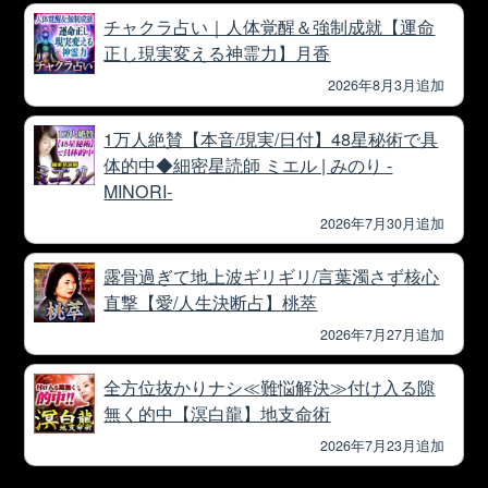
チャクラ占い｜人体覚醒＆強制成就【運命
正し現実変える神霊力】月香
2026年8月3月追加
1万人絶賛【本音/現実/日付】48星秘術で具
体的中◆細密星読師 ミエル | みのり -
MINORI-
2026年7月30月追加
露骨過ぎて地上波ギリギリ/言葉濁さず核心
直撃【愛/人生決断占】桃萃
2026年7月27月追加
全方位抜かりナシ≪難悩解決≫付け入る隙
無く的中【溟白龍】地支命術
2026年7月23月追加