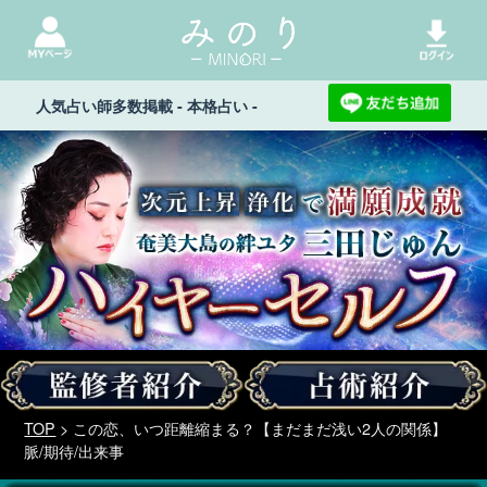
人気占い師多数掲載 - 本格占い -
TOP
> この恋、いつ距離縮まる？【まだまだ浅い2人の関係】
脈/期待/出来事