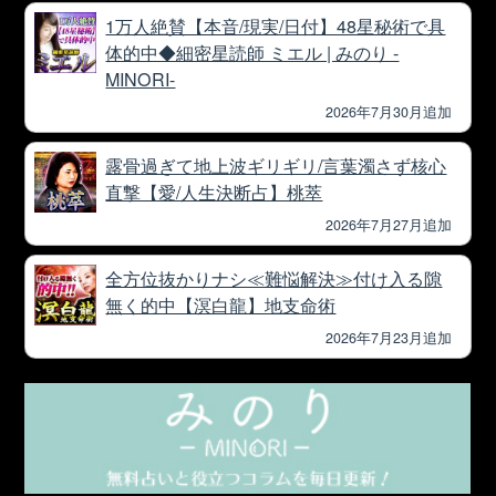
1万人絶賛【本音/現実/日付】48星秘術で具
体的中◆細密星読師 ミエル | みのり -
MINORI-
2026年7月30月追加
露骨過ぎて地上波ギリギリ/言葉濁さず核心
直撃【愛/人生決断占】桃萃
2026年7月27月追加
全方位抜かりナシ≪難悩解決≫付け入る隙
無く的中【溟白龍】地支命術
2026年7月23月追加