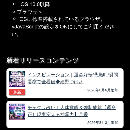
iOS 10.0以降
＜ブラウザ＞
OSに標準搭載されているブラウザ。
※JavaScriptの設定をONにしてご利用くださ
い。
新着リリースコンテンツ
インスピレーション｜運命好転/悲願叶/瞬間
霊察で全看破◆嬉野つばさ
2026年8月6月追加
最新
チャクラ占い｜人体覚醒＆強制成就【運命
正し現実変える神霊力】月香
2026年8月3月追加