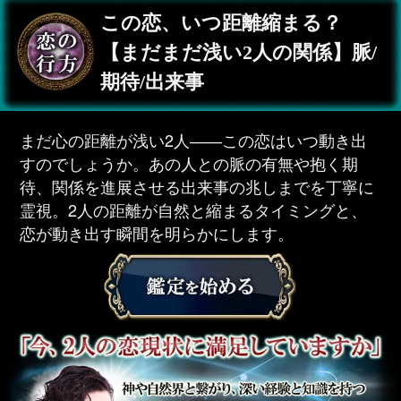
この恋、いつ距離縮まる？
【まだまだ浅い2人の関係】脈/
期待/出来事
まだ心の距離が浅い2人――この恋はいつ動き出
すのでしょうか。あの人との脈の有無や抱く期
待、関係を進展させる出来事の兆しまでを丁寧に
霊視。2人の距離が自然と縮まるタイミングと、
恋が動き出す瞬間を明らかにします。