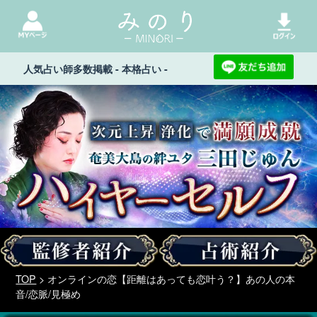
人気占い師多数掲載 - 本格占い -
TOP
> オンラインの恋【距離はあっても恋叶う？】あの人の本
音/恋脈/見極め