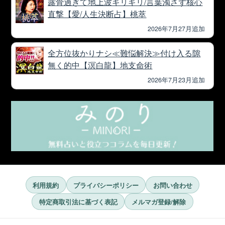
露骨過ぎて地上波ギリギリ/言葉濁さず核心
直撃【愛/人生決断占】桃萃
2026年7月27月追加
全方位抜かりナシ≪難悩解決≫付け入る隙
無く的中【溟白龍】地支命術
2026年7月23月追加
利用規約
プライバシーポリシー
お問い合わせ
特定商取引法に基づく表記
メルマガ登録/解除