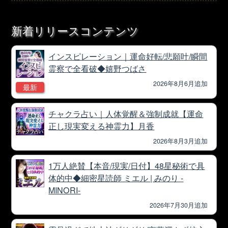
新着リリースコンテンツ
インスピレーション｜運命好転/悲願叶/瞬間
霊察で全看破◆嬉野つばさ
2026年8月6月追加
最新
チャクラ占い｜人体覚醒＆強制成就【運命
正し現実変える神霊力】月香
2026年8月3月追加
1万人絶賛【本音/現実/日付】48星秘術で具
体的中◆細密星読師 ミエル | みのり -
MINORI-
2026年7月30月追加