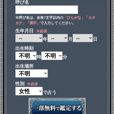
呼び名
※呼び名は、全角7文字以内の
「ひらがな」「カタ
カナ」「漢字」
で入力してください。
生年月日
※必須
年
月
日
出生時刻
時
分
出生場所
性別
※必須
で占う