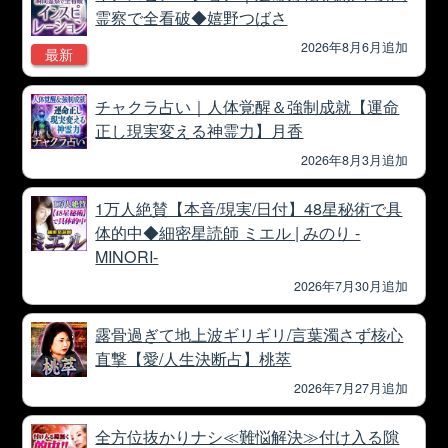
霊察で全看破◆嬉野つばさ
2026年8月6月追加
最新
チャクラ占い｜人体覚醒＆強制成就【運命
正し現実変える神霊力】月香
2026年8月3月追加
1万人絶賛【本音/現実/日付】48星秘術で具
体的中◆細密星読師 ミエル | みのり -
MINORI-
2026年7月30月追加
露骨過ぎて地上波ギリギリ/言葉濁さず核心
直撃【愛/人生決断占】桃萃
2026年7月27月追加
全方位抜かりナシ≪難悩解決≫付け入る隙