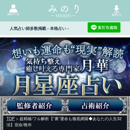
人気占い師多数掲載 - 本格占い -
TOP
> 超精確/フル解析【“裏”運命も徹底網羅◆あなたの人生32
項】宿命/晩年