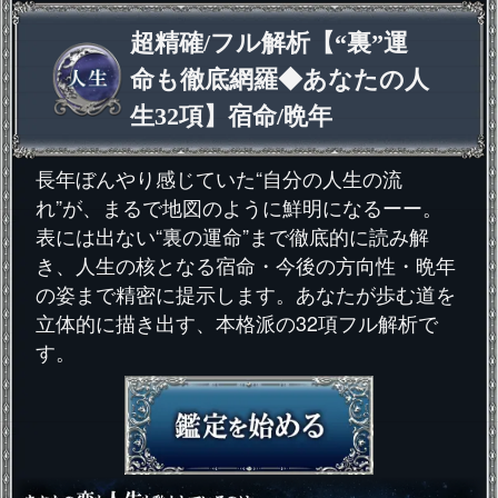
超精確/フル解析【“裏”運
命も徹底網羅◆あなたの人
生32項】宿命/晩年
長年ぼんやり感じていた“自分の人生の流
れ”が、まるで地図のように鮮明になるーー。
表には出ない“裏の運命”まで徹底的に読み解
き、人生の核となる宿命・今後の方向性・晩年
の姿まで精密に提示します。あなたが歩む道を
立体的に描き出す、本格派の32項フル解析で
す。