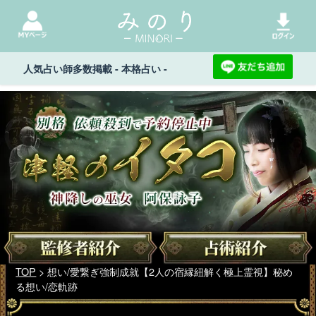
人気占い師多数掲載 - 本格占い -
TOP
> 想い/愛繋ぎ強制成就【2人の宿縁紐解く極上霊視】秘め
る想い/恋軌跡