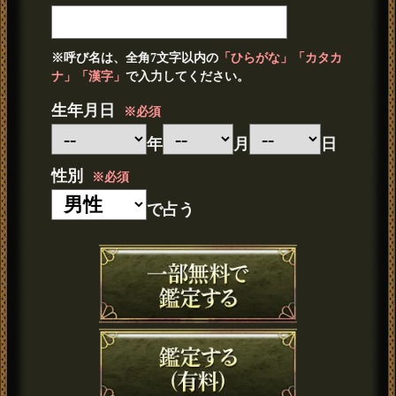
※呼び名は、全角7文字以内の
「ひらがな」「カタカ
ナ」「漢字」
で入力してください。
生年月日
※必須
年
月
日
性別
※必須
で占う