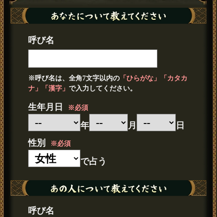
呼び名
※呼び名は、全角7文字以内の
「ひらがな」「カタカ
ナ」「漢字」
で入力してください。
生年月日
※必須
年
月
日
性別
※必須
で占う
呼び名