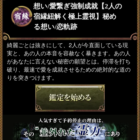
想い/愛繋ぎ強制成就【2人の
宿縁紐解く極上霊視】秘め
る想い/恋軌跡
綺麗ごとは抜きにして、2人が今直面している現
実と、あの人の本音を容赦なく暴きます。あの人
があなたに言えない秘密の願望とは。停滞を打ち
破り、最速で愛を成就させるための絶対的な道の
りを突きつけます。