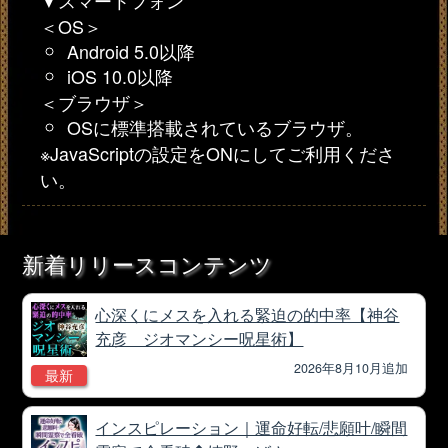
＜OS＞
Android 5.0以降
iOS 10.0以降
＜ブラウザ＞
OSに標準搭載されているブラウザ。
※JavaScriptの設定をONにしてご利用くださ
い。
新着リリースコンテンツ
心深くにメスを入れる緊迫の的中率【神谷
充彦 ジオマンシー呪星術】
2026年8月10月追加
最新
インスピレーション｜運命好転/悲願叶/瞬間