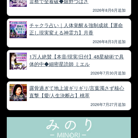
霊察で全看破◆嬉野つばさ
2026年8月6月追加
チャクラ占い｜人体覚醒＆強制成就【運命
正し現実変える神霊力】月香
2026年8月3月追加
1万人絶賛【本音/現実/日付】48星秘術で具
体的中◆細密星読師 ミエル
2026年7月30月追加
露骨過ぎて地上波ギリギリ/言葉濁さず核心
直撃【愛/人生決断占】桃萃
2026年7月27月追加