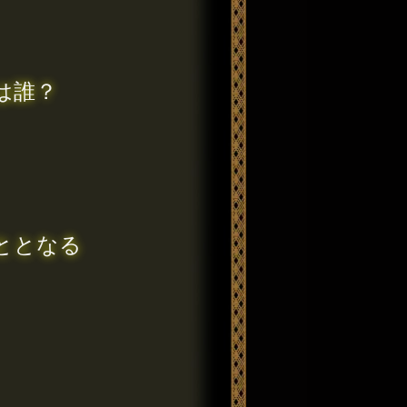
は誰？
ととなる