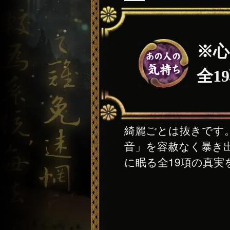
※心
全1
綺麗ごとは抜きです
音」を容赦なく暴き
に眠る全19項の真