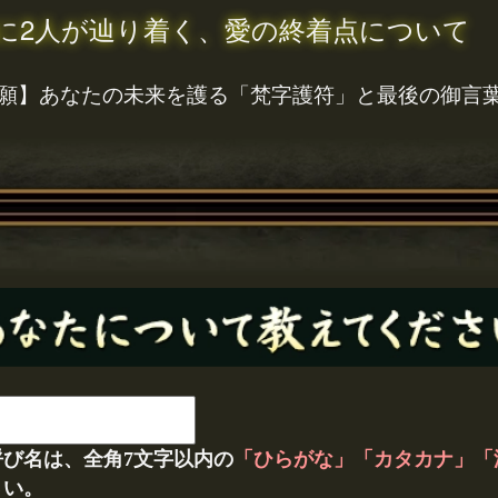
に2人が辿り着く、愛の終着点について
願】あなたの未来を護る「梵字護符」と最後の御言
呼び名は、全角7文字以内の
「ひらがな」「カタカナ」「
さい。