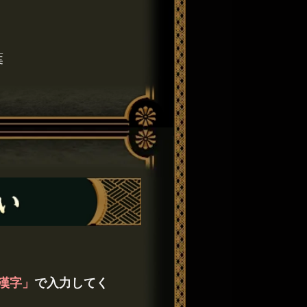
葉
漢字」
で入力してく