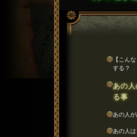
【こんな
する？
あの人
る事
あの人が
あの人は