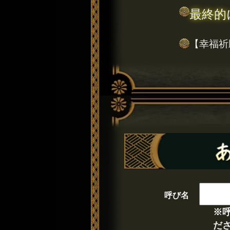
最終的
【幸福祈
呼び名
※
だ