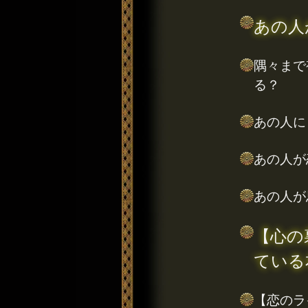
あの人
隅々まで
る？
あの人に
あの人が
あの人が
【心の
ている
【恋のラ