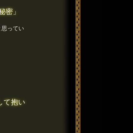
秘密」
と思ってい
して抱い
？