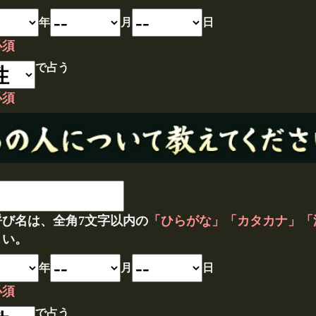
年
月
日
必須
で占う
必須
呼び名は、全角7文字以内の
「ひらがな」「カタカナ」「
さい。
年
月
日
必須
で占う