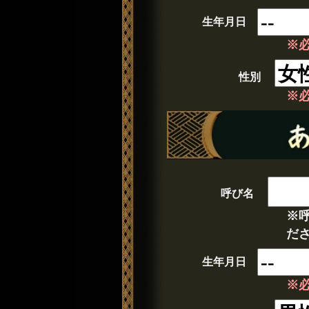
生年月日
※
性別
※
呼び名
※
だ
生年月日
※