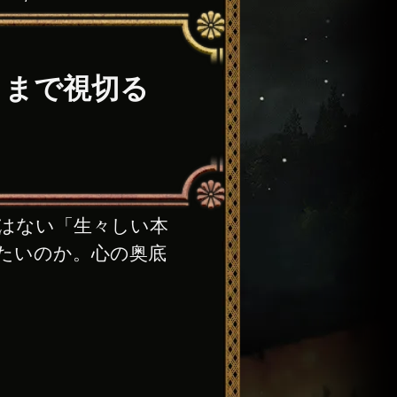
々まで視切る
はない「生々しい本
たいのか。心の奥底