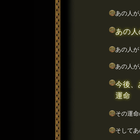
あの人が
あの人
あの人が
あの人が
今後、
運命
その運命
そしてあ