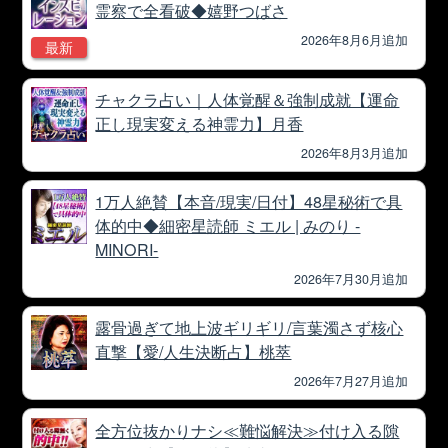
霊察で全看破◆嬉野つばさ
2026年8月6月追加
最新
チャクラ占い｜人体覚醒＆強制成就【運命
正し現実変える神霊力】月香
2026年8月3月追加
1万人絶賛【本音/現実/日付】48星秘術で具
体的中◆細密星読師 ミエル | みのり -
MINORI-
2026年7月30月追加
露骨過ぎて地上波ギリギリ/言葉濁さず核心
直撃【愛/人生決断占】桃萃
2026年7月27月追加
全方位抜かりナシ≪難悩解決≫付け入る隙