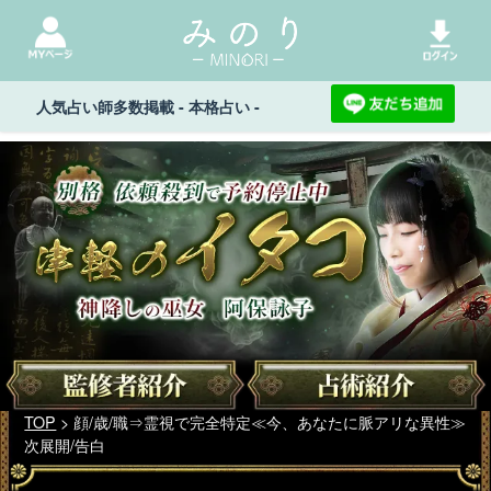
人気占い師多数掲載 - 本格占い -
TOP
> 顔/歳/職⇒霊視で完全特定≪今、あなたに脈アリな異性≫
次展開/告白