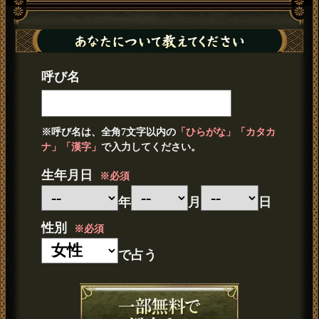
呼び名
※呼び名は、全角7文字以内の
「ひらがな」「カタカ
ナ」「漢字」
で入力してください。
生年月日
※必須
年
月
日
性別
※必須
で占う