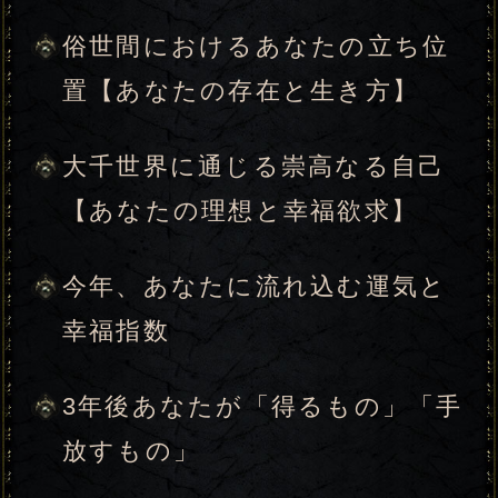
勢状況
【XX月XX日◆激変注意!!】次、
あなたの身に起こる出来事と、
兆し
恋愛か、仕事か、対人か……そ
の出来事が、あなたの人生に与
える影響と、変化
その結果、あなたが手にする幸
せと成長。その後の未来につい
て
あなたが今の時期、最大の幸せ
を引き寄せるためにすべきこと