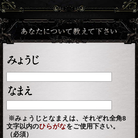
こちらのメニューは会員割引対象メニ
ューです。
会員価格
660円(税込)
会員の方は
が必要
です。
通常価格
会員以外の方のご利用には
880円(税込)
が必要です。
※ご購入時に会員IDでログイン済みの
場合に、会員価格が適用されます。
占う前に内容のご確認をお願いしま
す。
ご購入いただくと、サービス・コンテ
ンツの利用料金が発生します。
■一部無料で結果を見る場合■
「一部無料で鑑定する」をクリックす
ると、鑑定結果の一部を無料でご覧に
なれます。
■最初から有料で結果を見る場合■