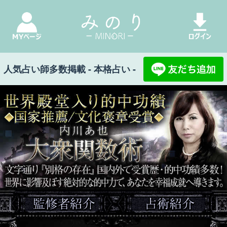
人気占い師多数掲載 - 本格占い -
世界殿堂入り的中功績◆国家推薦/文化褒章受賞◆内川あ也 大衆関数術 文字通り『別格の存在』国内外で受賞
歴・的中功績多数！ 世界に影響及ぼす絶対的な的中力で、あなたを幸福成就へ導きます。
みのり Top
>
内川あ也 大衆関数術
>
XX月XX日：
激変注意【次、●●が起こるわ】あなたの重要転
機/幸/未来
XX月XX日：激変注意