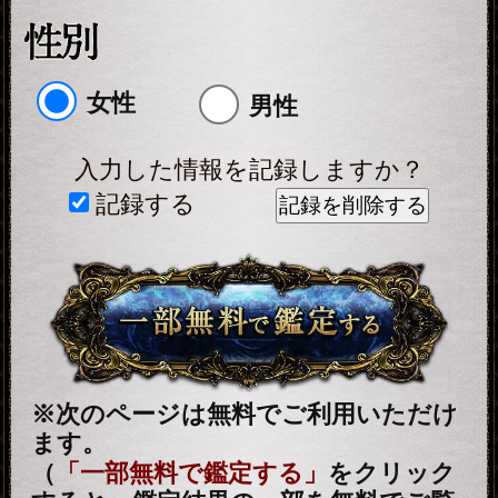
「鑑定する（有料）」をクリックする
と、最初から鑑定結果のすべてをご覧
になれます。
テレシスネットワーク株式会社は、
ご入力いただいた情報を、占いサー
ビスを提供するためにのみ使用し、
情報の蓄積を行ったり、他の目的で
使用することはありません。ご利用
の際は、当社「
個人情報保護方針
（外部サイト）」に同意の上、必要
事項をご入力ください。
動作環境
この占い番組は、次の環境でご利用
ください。
＜OS＞