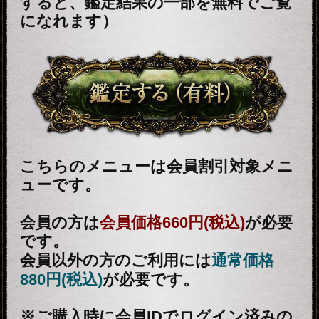
Android 5.0以降
iOS 10.0以降
＜ブラウザ＞
OSに標準搭載されているブラウ
ザ。
※JavaScriptの設定をオンにしてご
利用ください。
トップページに戻る
新着リリースコンテンツ
インスピレーション｜運命好転/悲
願叶/瞬間霊察で全看破◆嬉野つば
最新
さ
2026年8月6月追加
チャクラ占い｜人体覚醒＆強制成
就【運命正し現実変える神霊力】