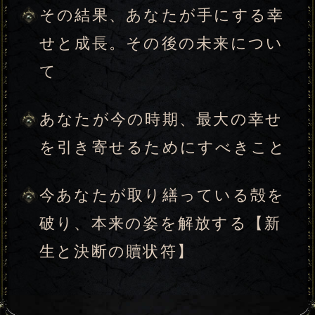
性別
女性
男性
入力した情報を記録しますか？
記録する
※次のページは無料でご利用いただけ
ます。
「一部無料で鑑定する」
（
をクリック
すると、鑑定結果の一部を無料でご覧
になれます）