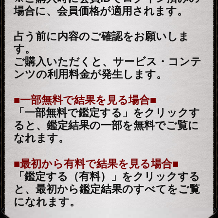
月香
2026年8月3月追加
1万人絶賛【本音/現実/日付】48星
秘術で具体的中◆細密星読師 ミエ
ル | みのり -MINORI-
2026年7月30月追加
露骨過ぎて地上波ギリギリ/言葉濁
さず核心直撃【愛/人生決断占】桃
萃
2026年7月27月追加
全方位抜かりナシ≪難悩解決≫付
け入る隙無く的中【溟白龍】地支
命術
2026年7月23月追加