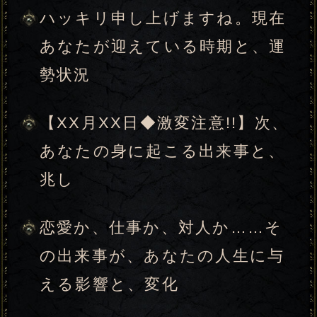
今あなたが取り繕っている殻を
破り、本来の姿を解放する【新
生と決断の贖状符】
あなたについて教えて下さい
みょうじ
なまえ
※みょうじとなまえは、それぞれ全角8
文字以内の
ひらがな
をご使用下さい。
（必須）