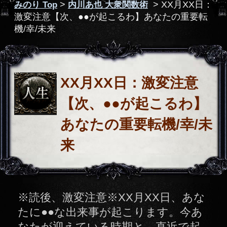
【次、●●が起こるわ】
あなたの重要転機/幸/未
来
※読後、激変注意※XX月XX日、あな
たに●●な出来事が起こります。今あ
なたが迎えている時期と、直近で起
こる重大転機を見逃さないよう、現
実と未来をハッキリ申し上げます。
十分な覚悟を持ってお聞き下さい。
鑑定項目
あなたが生きる世界は、あなた
だけのものです。これ以上不安