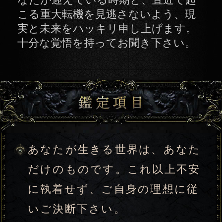
に執着せず、ご自身の理想に従
いご決断下さい。
俗世間におけるあなたの立ち位
置【あなたの存在と生き方】
大千世界に通じる崇高なる自己
【あなたの理想と幸福欲求】
今年、あなたに流れ込む運気と
幸福指数
3年後あなたが「得るもの」「手
放すもの」
ハッキリ申し上げますね。現在
あなたが迎えている時期と、運