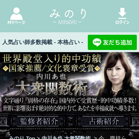
人気占い師多数掲載 - 本格占い -
世界殿堂入り的中功績◆国家推薦/文化褒章受賞◆内川あ也 大衆関数術 文字通り『別格の存在』国内外で受賞
歴・的中功績多数！ 世界に影響及ぼす絶対的な的中力で、あなたを幸福成就へ導きます。
みのり Top
>
内川あ也 大衆関数術
>
今、腹括ら
なきゃ崩壊するよ≪身を引く⇔続ける≫相手の
本音/宿縁/終
今、腹括らなきゃ崩壊