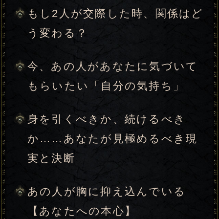
生と決断の贖状符】
あなたについて教えて下さい
みょうじ
なまえ
※みょうじとなまえは、それぞれ全角8
文字以内の
ひらがな
をご使用下さい。
（必須）
性別