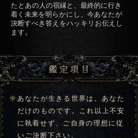
だけのものです。これ以上不安
に執着せず、ご自身の理想に従
いご決断下さい。
俗世間におけるあなたの立ち位
置【あなたの存在と生き方】
大千世界に通じる崇高なる自己
【あなたの理想と幸福欲求】
今年、あなたに流れ込む運気と
幸福指数
3年後あなたが「得るもの」「手
放すもの」
俗世間におけるあの人の立ち位
置【あの人の存在と生き方】