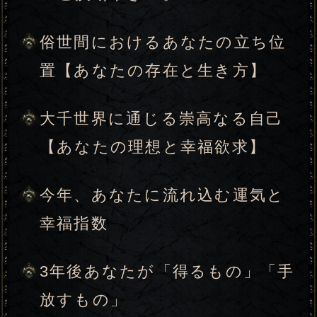
大千世界に通じる崇高なる自己
【あの人の理想と幸福欲求】
あの人が今、最も大切にしてい
るものは何？
あの人があなたに隠している
「裏の顔」
もし2人が交際した時、関係はど
う変わる？
今、あの人があなたに気づいて
もらいたい「自分の気持ち」
身を引くべきか、続けるべき