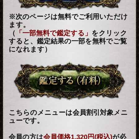
トップページに戻る
新着リリースコンテンツ
インスピレーション｜運命好転/悲
願叶/瞬間霊察で全看破◆嬉野つば
さ
最新
2026年8月6月追加
チャクラ占い｜人体覚醒＆強制成
就【運命正し現実変える神霊力】
月香
2026年8月3月追加
1万人絶賛【本音/現実/日付】48星
秘術で具体的中◆細密星読師 ミエ
ル | みのり -MINORI-
2026年7月30月追加
露骨過ぎて地上波ギリギリ/言葉濁