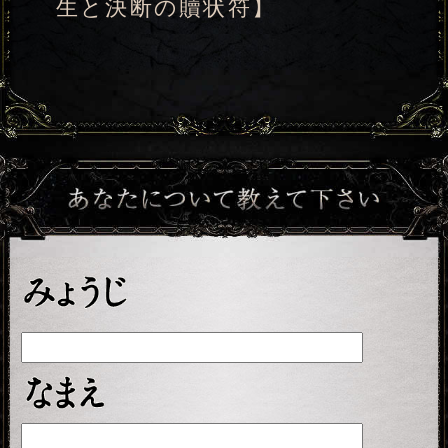
※次のページは無料でご利用いただけ
ます。
「一部無料で鑑定する」
（
をクリック
すると、鑑定結果の一部を無料でご覧
になれます）
こちらのメニューは会員割引対象メニ
ューです。
会員価格
1,320円(税込)
会員の方は
が必
要です。
通常価格
会員以外の方のご利用には
1,650円(税込)
が必要です。