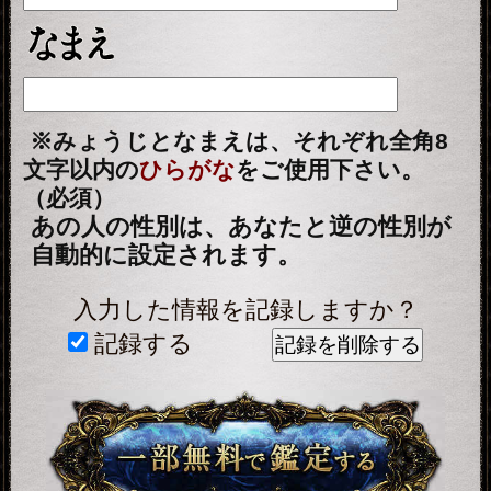
テレシスネットワーク株式会社は、
ご入力いただいた情報を、占いサー
ビスを提供するためにのみ使用し、
情報の蓄積を行ったり、他の目的で
使用することはありません。ご利用
の際は、当社「
個人情報保護方針
（外部サイト）」に同意の上、必要
事項をご入力ください。
動作環境
この占い番組は、次の環境でご利用
ください。
＜OS＞
Android 5.0以降
iOS 10.0以降
＜ブラウザ＞
OSに標準搭載されているブラウ
ザ。
※JavaScriptの設定をオンにしてご
利用ください。