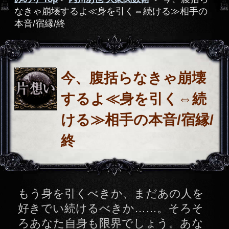
するよ≪身を引く⇔続
ける≫相手の本音/宿縁/
終
もう身を引くべきか、まだあの人を
好きでい続けるべきか……。そろそ
ろあなた自身も限界でしょう。あな
たとあの人の宿縁と、最終的に行き
着く未来を明らかにし、今あなたが
決断すべき答えをハッキリお伝えし
ます。
鑑定項目
あなたが生きる世界は、あなた