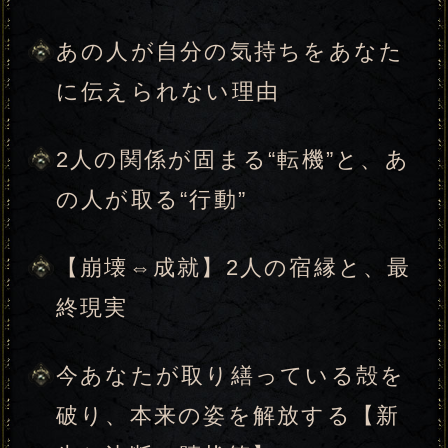
女性
男性
あの人について教えて下さい
みょうじ
なまえ
※みょうじとなまえは、それぞれ全角8
文字以内の
ひらがな
をご使用下さい。
（必須）
あの人の性別は、あなたと逆の性別が
自動的に設定されます。
入力した情報を記録しますか？
記録する