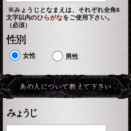
※ご購入時に会員IDでログイン済みの
場合に、会員価格が適用されます。
占う前に内容のご確認をお願いしま
す。
ご購入いただくと、サービス・コンテ
ンツの利用料金が発生します。
■一部無料で結果を見る場合■
「一部無料で鑑定する」をクリックす
ると、鑑定結果の一部を無料でご覧に
なれます。
■最初から有料で結果を見る場合■
「鑑定する（有料）」をクリックする
と、最初から鑑定結果のすべてをご覧
になれます。