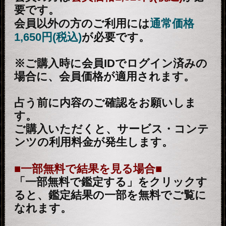
さず核心直撃【愛/人生決断占】桃
萃
2026年7月27月追加
全方位抜かりナシ≪難悩解決≫付
け入る隙無く的中【溟白龍】地支
命術
2026年7月23月追加
利用規約
プライバシーポリシー
お問い合わせ
特定商取引法に基づく表記
メルマガ登録/解除
運営会社 RENSA All Rights Reserved.