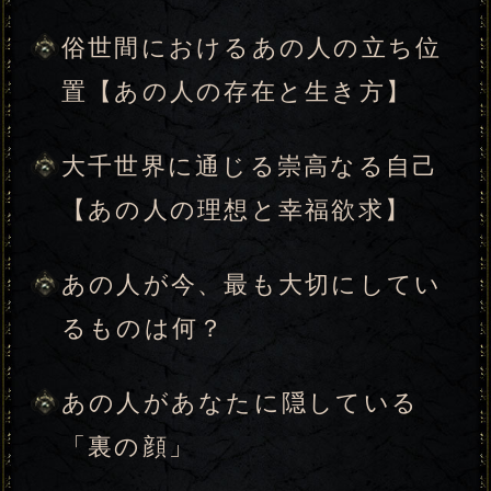
か……あなたが見極めるべき現
実と決断
あの人が胸に抑え込んでいる
【あなたへの本心】
あの人が自分の気持ちをあなた
に伝えられない理由
2人の関係が固まる“転機”と、あ
の人が取る“行動”
【崩壊⇔成就】2人の宿縁と、最
終現実
今あなたが取り繕っている殻を
破り、本来の姿を解放する【新