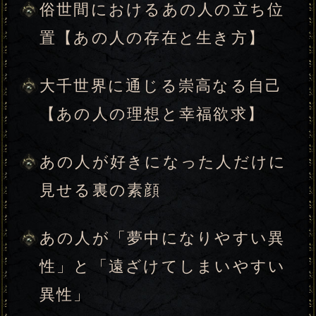
係になりたいのか
あの人の気持ちに変化が起こる
特別な出来事
その出来事によって固まる2人の
関係と、あの人が伝える想い
このまま想い続けた場合……2人
の恋が迎える最終局面と愛結末
心も体もあの人と結ばれるため
に、あなたが意識すべきこと
今あなたが取り繕っている殻を
破り、本来の姿を解放する【新
生と決断の贖状符】