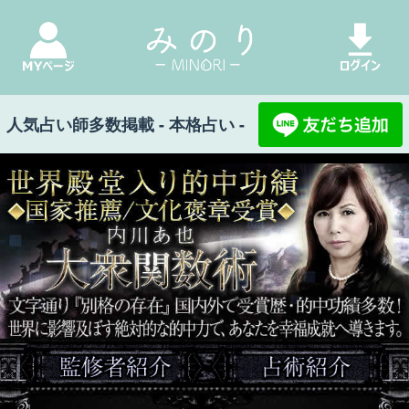
人気占い師多数掲載 - 本格占い -
世界殿堂入り的中功績◆国家推薦/文化褒章受賞◆内川あ也 大衆関数術 文字通り『別格の存在』国内外で受賞
歴・的中功績多数！ 世界に影響及ぼす絶対的な的中力で、あなたを幸福成就へ導きます。
みのり Top
>
内川あ也 大衆関数術
>
あの人が今
抱きたいのは私？/別の人？◆現状/夢中な異性/
欲/恋可能性
あの人が今抱きたいの