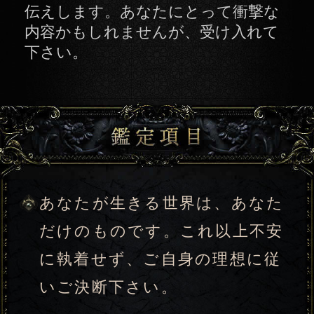
に執着せず、ご自身の理想に従
いご決断下さい。
俗世間におけるあなたの立ち位
置【あなたの存在と生き方】
大千世界に通じる崇高なる自己
【あなたの理想と幸福欲求】
今年、あなたに流れ込む運気と
幸福指数
3年後あなたが「得るもの」「手
放すもの」
俗世間におけるあの人の立ち位
置【あの人の存在と生き方】