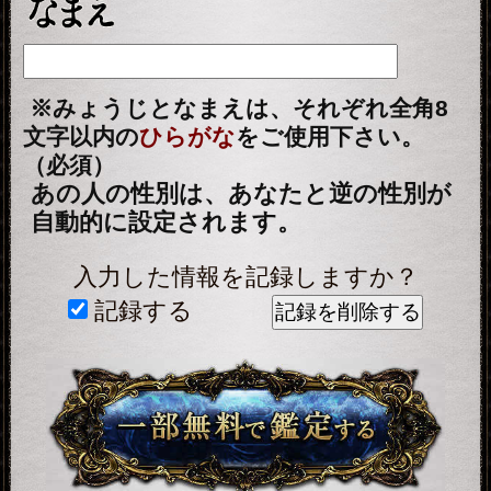
ビスを提供するためにのみ使用し、
情報の蓄積を行ったり、他の目的で
使用することはありません。ご利用
の際は、当社「
個人情報保護方針
（外部サイト）」に同意の上、必要
事項をご入力ください。
動作環境
この占い番組は、次の環境でご利用
ください。
＜OS＞
Android 5.0以降
iOS 10.0以降
＜ブラウザ＞
OSに標準搭載されているブラウ
ザ。
※JavaScriptの設定をオンにしてご
利用ください。
トップページに戻る