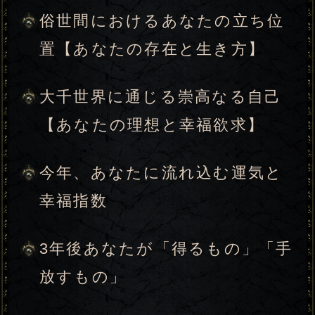
大千世界に通じる崇高なる自己
【あの人の理想と幸福欲求】
あの人が好きになった人だけに
見せる裏の素顔
あの人が「夢中になりやすい異
性」と「遠ざけてしまいやすい
異性」
あの人が今、抱きたいのは
誰？ あなたへの欲と願望
今、あの人があなたに何もして
こない理由
あの人は今、あなたとどんな関