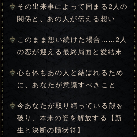
あの人について教えて下さい
みょうじ
なまえ
※みょうじとなまえは、それぞれ全角8
文字以内の
ひらがな
をご使用下さい。
（必須）
あの人の性別は、あなたと逆の性別が
自動的に設定されます。
入力した情報を記録しますか？
記録する