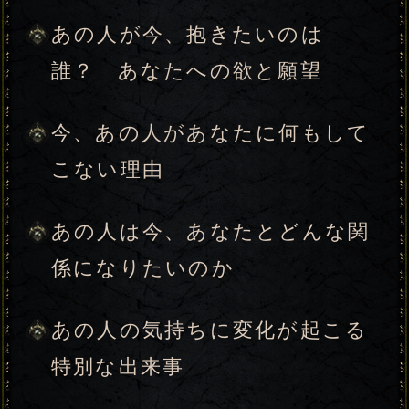
あなたについて教えて下さい
みょうじ
なまえ
※みょうじとなまえは、それぞれ全角8
文字以内の
ひらがな
をご使用下さい。
（必須）
性別
女性
男性