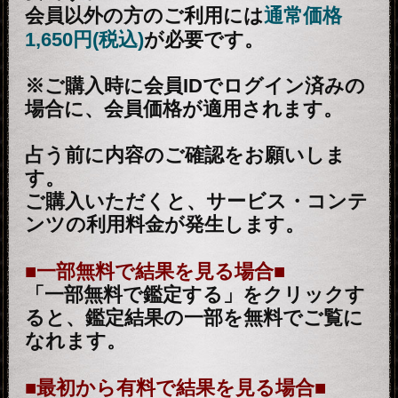
露骨過ぎて地上波ギリギリ/言葉濁
さず核心直撃【愛/人生決断占】桃
萃
2026年7月27月追加
全方位抜かりナシ≪難悩解決≫付
け入る隙無く的中【溟白龍】地支
命術
2026年7月23月追加
利用規約
プライバシーポリシー
お問い合わせ
特定商取引法に基づく表記
メルマガ登録/解除
運営会社 RENSA All Rights Reserved.