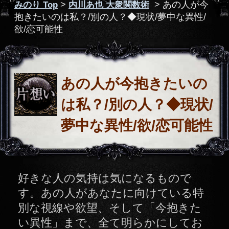
は私？/別の人？◆現状/
夢中な異性/欲/恋可能性
好きな人の気持は気になるもので
す。あの人があなたに向けている特
別な視線や欲望、そして「今抱きた
い異性」まで、全て明らかにしてお
伝えします。あなたにとって衝撃な
内容かもしれませんが、受け入れて
下さい。
鑑定項目
あなたが生きる世界は、あなた
だけのものです。これ以上不安