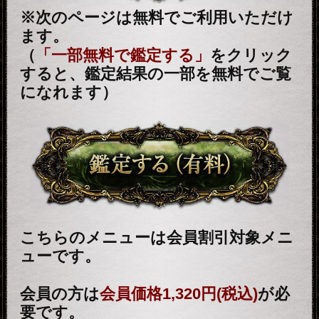
新着リリースコンテンツ
インスピレーション｜運命好転/悲
願叶/瞬間霊察で全看破◆嬉野つば
最新
さ
2026年8月6月追加
チャクラ占い｜人体覚醒＆強制成
就【運命正し現実変える神霊力】
月香
2026年8月3月追加
1万人絶賛【本音/現実/日付】48星
秘術で具体的中◆細密星読師 ミエ
ル | みのり -MINORI-
2026年7月30月追加