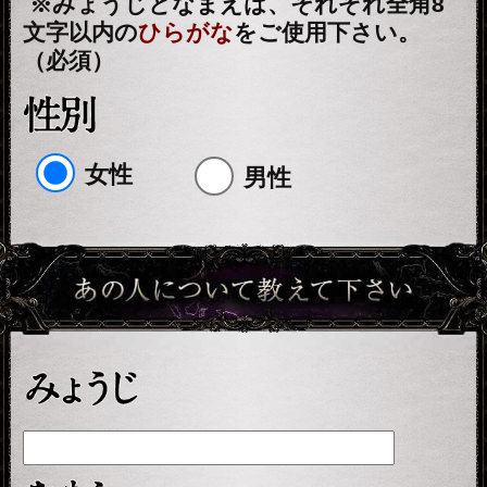
※ご購入時に会員IDでログイン済みの
場合に、会員価格が適用されます。
占う前に内容のご確認をお願いしま
す。
ご購入いただくと、サービス・コンテ
ンツの利用料金が発生します。
■一部無料で結果を見る場合■
「一部無料で鑑定する」をクリックす
ると、鑑定結果の一部を無料でご覧に
なれます。
■最初から有料で結果を見る場合■
「鑑定する（有料）」をクリックする
と、最初から鑑定結果のすべてをご覧
になれます。
テレシスネットワーク株式会社は、
ご入力いただいた情報を、占いサー