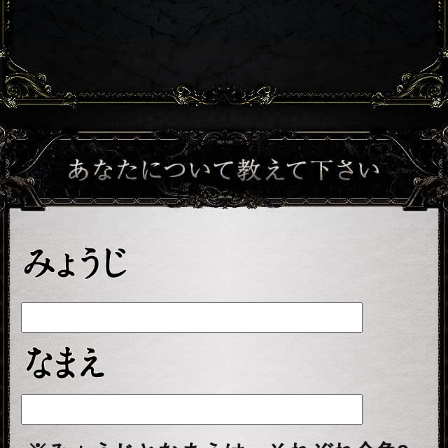
※次のページは無料でご利用いただけ
ます。
「一部無料で鑑定する」
（
をクリック
すると、鑑定結果の一部を無料でご覧
になれます）
こちらのメニューは会員割引対象メニ
ューです。
会員価格
1,320円(税込)
会員の方は
が必
要です。
通常価格
会員以外の方のご利用には
1,650円(税込)
が必要です。