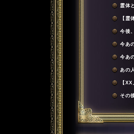
霊体
【霊
今後
今あ
今あ
あの
【X
その