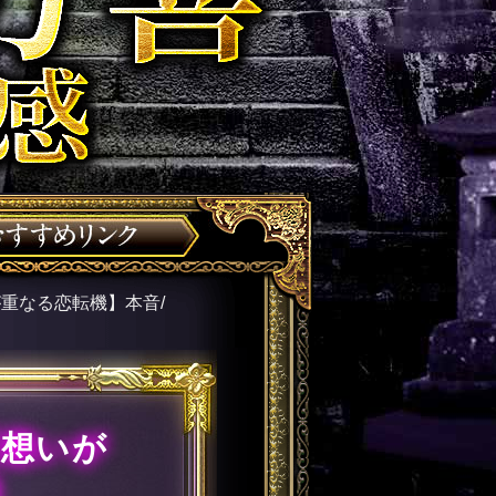
重なる恋転機】本音/
【想いが
展