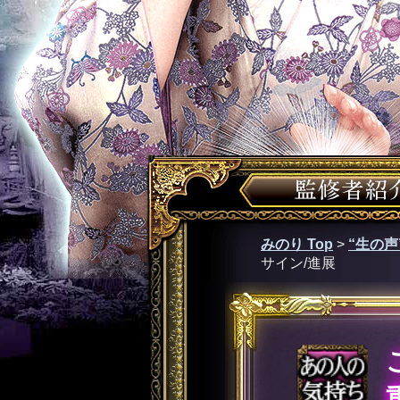
みのり Top
>
“生の
サイン/進展