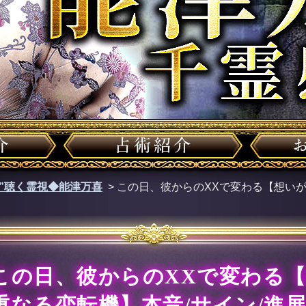
声”聴く霊視◆能津万喜
>
この日、彼からのXXで変わる【想いが
この日、彼からのXXで変わる
重なる恋転機】本音/サイン/進