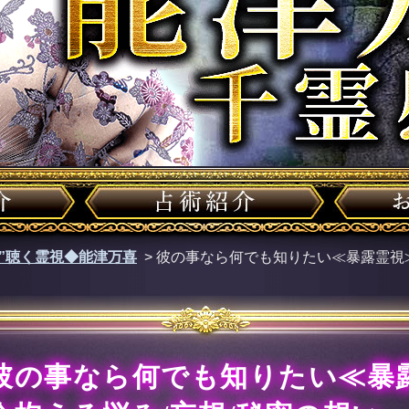
声”聴く霊視◆能津万喜
>
彼の事なら何でも知りたい≪暴露霊視≫
彼の事なら何でも知りたい≪暴