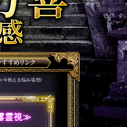
今抱える悩み/妄想/
露霊視≫