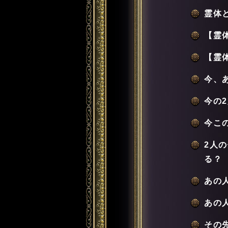
霊体
【霊
【霊
今、
今の
今こ
2人
る？
あの
あの
その