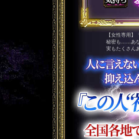
【女性専用】
秘密も……あ
実もたくさん