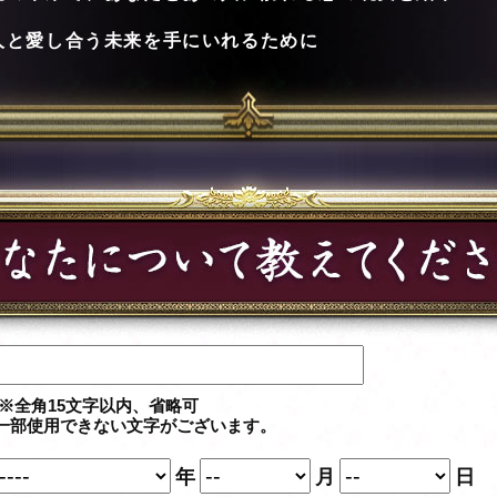
人と愛し合う未来を手にいれるために
※全角15文字以内、省略可
一部使用できない文字がございます。
年
月
日