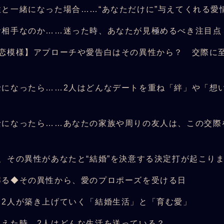
性と一緒になった場合……“あなただけに”与えてくれる愛
お相手なのか……迷った時、あなたが見極めるべき注目点
の恋模様】アプローチや愛告白はその異性から？ 交際に
士になったら……2人はどんなデートを重ね「絆」や「想
？
士になったら……あなたの家族や周りの友人は、この交際
？
、その異性があなたと“結婚”を決意する決定打が起こり
解る◆その異性から、愛のプロポーズを受ける日
、2人が築き上げていく「結婚生活」と「育む愛」
迎えた時、2人はどんな生活を送っている？