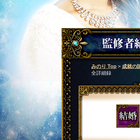
みのり Top
>
成就の
全詳細録