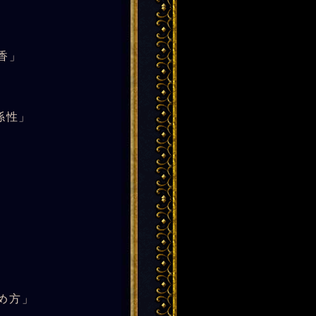
香」
係性」
め方」