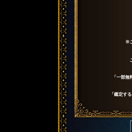
※
「一部無
「鑑定する