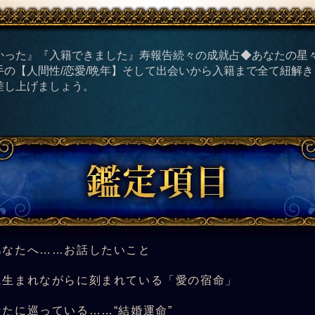
かった』『入籍できました』寿報告続々の成就占◆あなたの星
手の【人間性/恋愛/晩年】そして出会いから入籍まで全て紐解
差し上げましょう。
あなたへ……お話したいこと
に生まれながらに刻まれている「愛の宿命」
たに巡っている……“結婚運命”