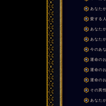
あなた
愛する
あなた
あなた
今のあ
運命の
運命の
運命の
その異
あなた