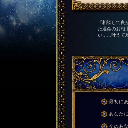
『相談して良
た運命のお相
い……叶えて
最初に
あなた
今のあな