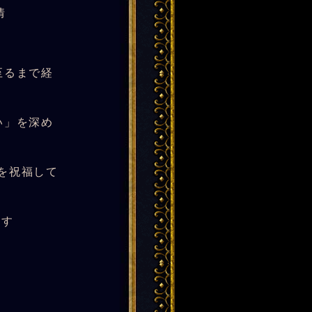
情
至るまで経
い」を深め
を祝福して
ます