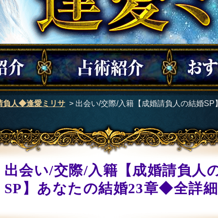
請負人◆逢愛ミリサ
>
出会い/交際/入籍【成婚請負人の結婚SP
出会い/交際/入籍【成婚請負人
SP】あなたの結婚23章◆全詳