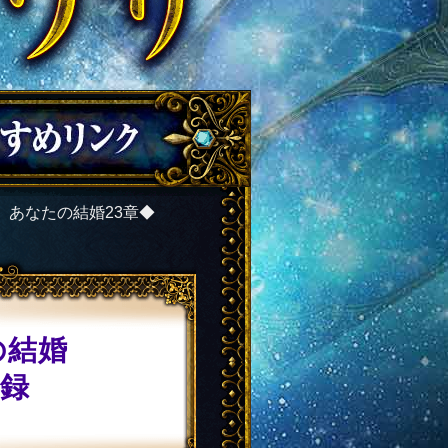
】あなたの結婚23章◆
の結婚
細録