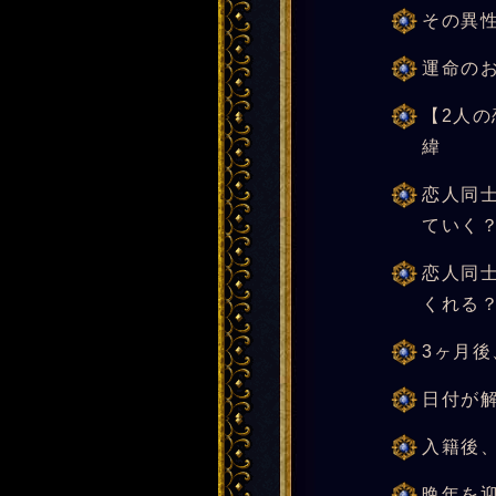
その異
運命の
【2人
緯
恋人同
ていく
恋人同
くれる
3ヶ月後
日付が
入籍後
晩年を