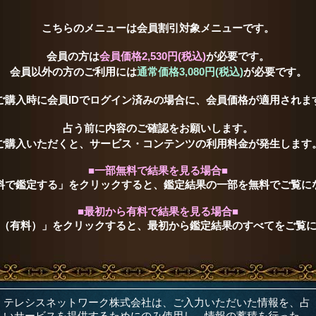
こちらのメニューは会員割引対象メニューです。
会員の方は
会員価格
2,530円(税込)
が必要です。
会員以外の方のご利用には
通常価格
3,080円(税込)
が必要です。
ご購入時に会員IDでログイン済みの場合に、会員価格が適用されま
占う前に内容のご確認をお願いします。
ご購入いただくと、サービス・コンテンツの利用料金が発生します
■一部無料で結果を見る場合■
料で鑑定する」をクリックすると、鑑定結果の一部を無料でご覧に
■最初から有料で結果を見る場合■
（有料）」をクリックすると、最初から鑑定結果のすべてをご覧
テレシスネットワーク株式会社は、ご入力いただいた情報を、占
いサービスを提供するためにのみ使用し、情報の蓄積を行った