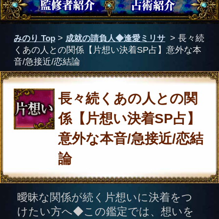
長々続くあの人との関
係【片想い決着SP占】
意外な本音/急接近/恋結
論
曖昧な関係が続く片想いに決着をつ
けたい方へ◆この鑑定では、想いを
寄せるあの人の中に存在する星々か
ら読み取った重要なものだけを読み
取り、そしてあなたが知らないあの
人の本音やこの恋の転機をお話しま
す。
鑑定項目
最初にあなたへ……お話したい
こと