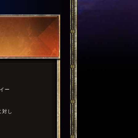
ナイー
に対し