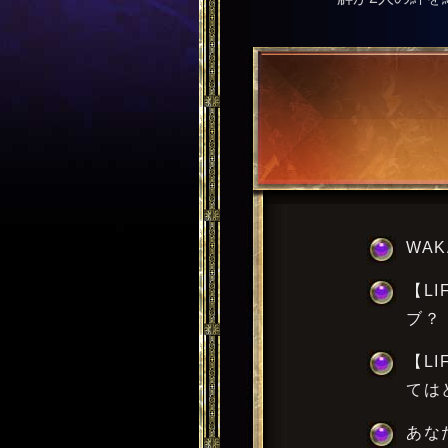
WA
【LI
ブ？
【LI
ては
あな