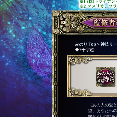
みのり Top
>
神技リー
◆7千字超
【あの人の愛と
望、あなたへ
解が2人の絆を