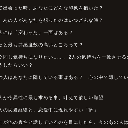
て出会った時、あなたにどんな印象を抱いた？
、あの人があなたを想ったのはいつどんな時？
人には「変わった」一面はある？
たと最も共感度数の高いところって？
ぐ同じ気持ちになりたい……。2人の気持ちを一致させる
うしたらいい？
の人はあなたに隠している事はある？ 心の中で隠して
人が今異性に最も求める事、叶えて欲しい願望
人の恋愛経験と、恋愛中に現れやすい「癖」
たが他の異性と話しているのを目にしたら、今のあの人