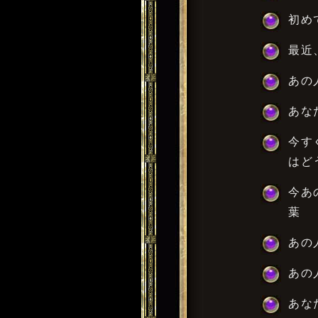
初め
最近
あの
あな
今す
はど
今あ
葉
あの
あの
あな