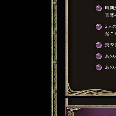
時期
言葉
2人
起こ
交際
あの
あの