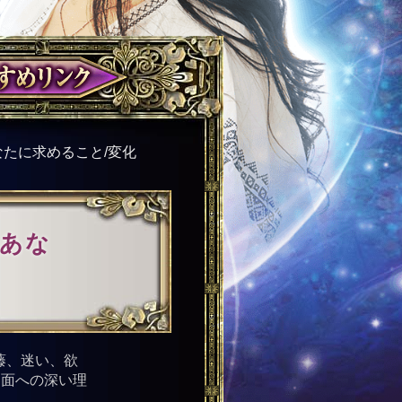
たに求めること/変化
】あな
藤、迷い、欲
内面への深い理