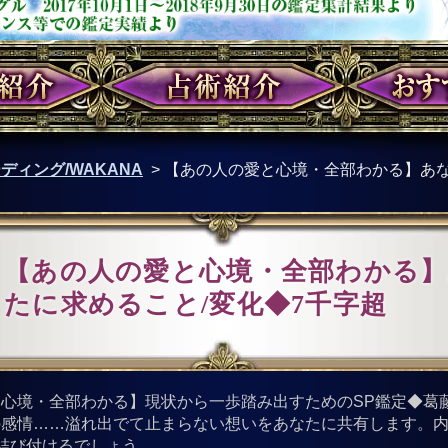
ディング/WAKANA
>
【あの人の愛と心境・全部わかる】あな
【あの人の愛と心境・全部わかる
たに求めること/変化◆7千字超
心境・全部わかる】現状から一歩踏み出すためのSP鑑定◆葛
の感情……溢れ出でて止まらない想いをあなたに共有します。
結び付けるでしょう。