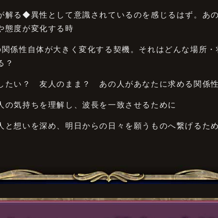
が解る◆異性として意識されているのを感じるはず。あ
や態度が変化する時
の関係性自体が大きく変化する契機。それはどんな場所・
る？
したい？ 友人のまま？ あの人があなたに求める関係
人の気持ちを理解し、波長を一致させるために
人と想いを深め、明日からの日々を願うものへ繋げるた