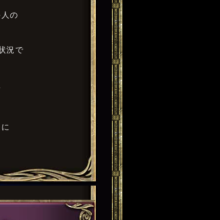
の人の
状況で
性
めに