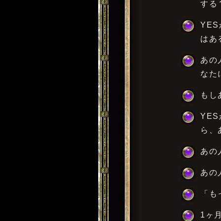
する
YE
はあ
あの
なた
もし
YE
ら、
あの
あの
「も
1ヶ