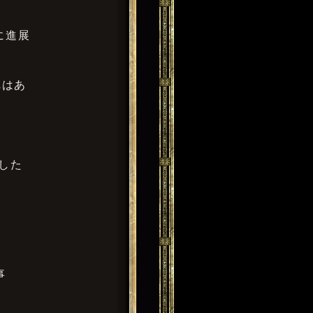
に進展
れはあ
した
事