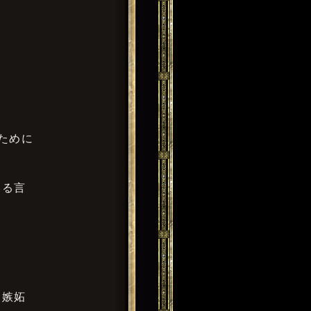
ために
いる言
は嫉妬