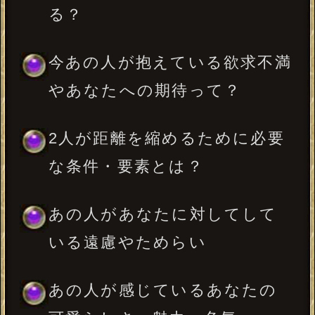
あの人が、あなたに求めてい
る立ち位置と関わり方
2人の関係に変化が起きるきっ
かけ
あなたとあの人の想いは重な
る？ 2人は交際に至る？
苦しい恋を成就に繋げるために
あの人と互いに強く結ばれ、明
日からの日々を想い描くものへ
繋げるために