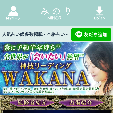
人気占い師多数掲載 - 本格占い -
みのり Top
>
神技リーディング/WAKANA
>
接点
ない/モラル的に近づけない相手【ワケ有恋救済
鑑定】恋可能性/結
接点ない/モラル的に近
づけない相手【ワケ有