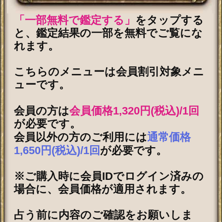
チャクラ占い｜人体覚醒＆強制成
就【運命正し現実変える神霊力】
月香
2026年8月3月追加
1万人絶賛【本音/現実/日付】48星
秘術で具体的中◆細密星読師 ミエ
ル | みのり -MINORI-
2026年7月30月追加
露骨過ぎて地上波ギリギリ/言葉濁
さず核心直撃【愛/人生決断占】桃
萃
2026年7月27月追加
全方位抜かりナシ≪難悩解決≫付
け入る隙無く的中【溟白龍】地支
命術
2026年7月23月追加