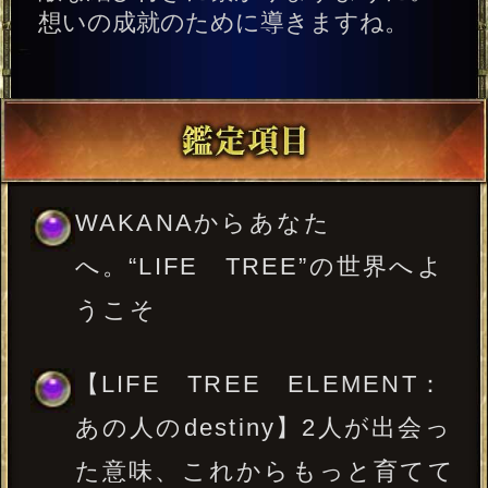
あの人のdestiny】2人が出会っ
た意味、これからもっと育てて
いける関係性
【LIFE TREE ELEMENT：
あの人のessence】あの人が恋
愛対象や本命に見せる顔
壁があるように見える恋だけ
れど……あの人から少しでも想
われてる？
【歳の差/職場/略奪etc】あの人
は訳アリ恋に対して偏見はあ
る？
今あの人が抱えている欲求不満