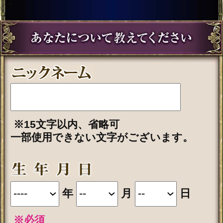
「一部無料で鑑定する」
をタップする
と、鑑定結果の一部を無料でご覧にな
れます。
こちらのメニューは会員割引対象メニ
ューです。
会員価格
1,320円(税込)
/1回
会員の方は
が必要です。
通常価格
会員以外の方のご利用には
1,650円(税込)
/1回
が必要です。
※ご購入時に会員IDでログイン済みの
場合に、会員価格が適用されます。
占う前に内容のご確認をお願いしま
す。
ご購入いただくと、サービス・コンテ
ンツの利用料金が発生します。