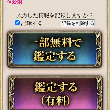
この占い番組は、次の環境でご利用
ください。
＜OS＞
Android 5.0以降
iOS 10.0以降
＜ブラウザ＞
OSに標準搭載されているブラウ
ザ。
※JavaScriptの設定をオンにしてご
利用ください。
トップページに戻る
新着リリースコンテンツ
インスピレーション｜運命好転/悲
願叶/瞬間霊察で全看破◆嬉野つば
さ
最新
2026年8月6月追加