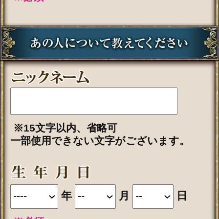
■一部無料で結果を見る場合■
「一部無料で鑑定する」をタップする
と、鑑定結果の一部を無料でご覧にな
れます。
■最初から有料で結果を見る場合■
「鑑定する（有料）」をクリックする
と、最初から鑑定結果のすべてをご覧
になれます。
テレシスネットワーク株式会社は、
ご入力いただいた情報を、占いサー
ビスを提供するためにのみ使用し、
情報の蓄積を行ったり、他の目的で
使用することはありません。ご利用
の際は、当社「
個人情報保護方針
（外部サイト）」に同意の上、必要
事項をご入力ください。
動作環境