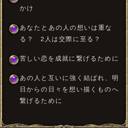
※15文字以内、省略可
一部使用できない文字がございます。
年
月
日
※必須
入力した情報を記録しますか？
記録する