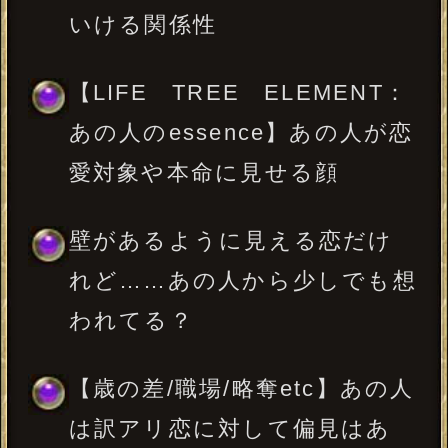
やあなたへの期待って？
2人が距離を縮めるために必要
な条件・要素とは？
あの人があなたに対してして
いる遠慮やためらい
あの人が感じているあなたの
可愛らしさ・魅力・色気
あの人はあなたとのデートや
交際を夢想したことはある？
もし、あの人があなたからの
好意に気付いたとしたら……何
を思う？