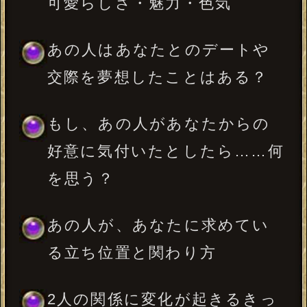
※15文字以内、省略可
一部使用できない文字がございます。
年
月
日
※必須