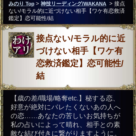
恋救済鑑定】恋可能性/
結
【歳の差/職場/略奪etc.】秘する恋、
好意が絶対にバレたくないあの人へ
の恋……あなたの苦しいお気持ちが
私の占いによって晴れ、相手との素
敵な結び付きに繋がりますように。
想いの成就のために導きますね。
WAKANAからあなた
へ。“LIFE TREE”の世界へよ
うこそ
【LIFE TREE ELEMENT：