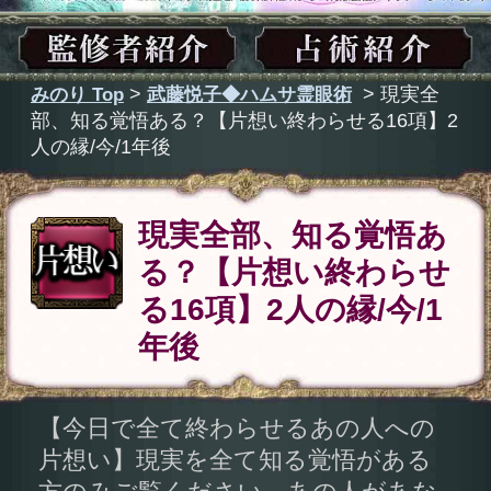
現実全部、知る覚悟あ
る？【片想い終わらせ
る16項】2人の縁/今/1
年後
【今日で全て終わらせるあの人への
片想い】現実を全て知る覚悟がある
方のみご覧ください。あの人があな
たとの恋に下す愛の結論とは？ 既
に結末が決まっているあの人との恋
の運命と訪れる現実をお話ししま
す。
霊力を高めた手に
ハムサ（神
の手）の紋章を描く
と、私の