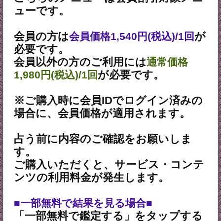
2026年7月30月追加
露骨過ぎて地上波ギリギリ/言葉濁
さず核心直撃【愛/人生決断占】桃
萃
2026年7月27月追加
全方位抜かりナシ≪難悩解決≫付
け入る隙無く的中【溟白龍】地支
命術
2026年7月23月追加
利用規約
プライバシーポリシー
お問い合わせ
特定商取引法に基づく表記
メルマガ登録/解除