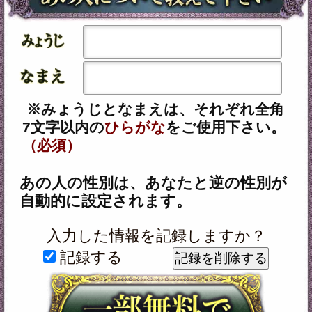
テレシスネットワーク株式会社は、
ご入力いただいた情報を、占いサー
ビスを提供するためにのみ使用し、
情報の蓄積を行ったり、他の目的で
使用することはありません。ご利用
の際は、当社「
個人情報保護方針
（外部サイト）」に同意の上、必要
事項をご入力ください。
動作環境
この占い番組は、次の環境でご利用
ください。
＜OS＞
Android 5.0以降
iOS 10.0以降
＜ブラウザ＞
OSに標準搭載されているブラウ
ザ。
※JavaScriptの設定をオンにしてご
利用ください。