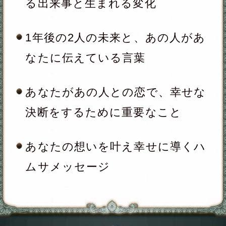
記録する
※次のページは無料でご利用いただけま
す。
（
「一部無料で鑑定する」
をタップする
と、鑑定結果の一部を無料でご覧になれ
ます）
こちらのメニューは会員割引対象メニ
ューです。
会員の方は
会員価格
1,540円(税込)
/1回
が