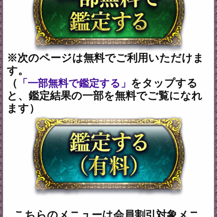
トップページに戻る
新着リリースコンテンツ
インスピレーション｜運命好転/悲
願叶/瞬間霊察で全看破◆嬉野つば
最新
さ
2026年8月6月追加
チャクラ占い｜人体覚醒＆強制成
就【運命正し現実変える神霊力】
月香
2026年8月3月追加
1万人絶賛【本音/現実/日付】48星
秘術で具体的中◆細密星読師 ミエ
ル | みのり -MINORI-