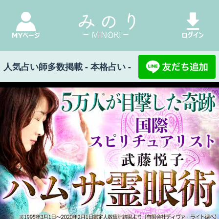
人気占い師多数掲載 - 本格占い -
みのり Top
>
武藤悦子◆ハムサ霊眼術
>
現実全
部、知る覚悟ある？【片想い終わらせる16項】2
人の縁/今/1年後