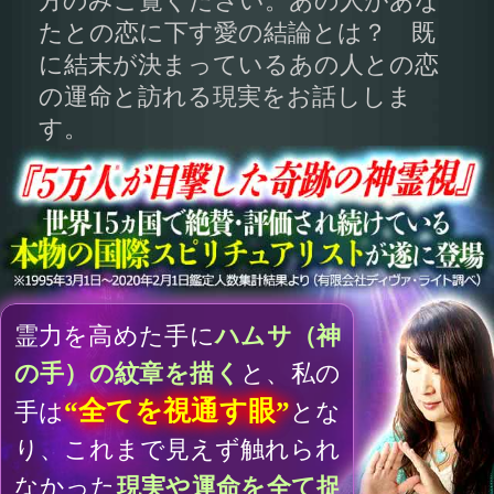
“全てを視通す眼”
手は
とな
り、これまで見えず触れられ
なかった
現実や運命を全て捉
える
ことができるんです。
あなたの運命の核心に触れ、現実
を浮き彫りにしていきましょう
3ヵ月後、あなたとあの人が実現
している恋の展開