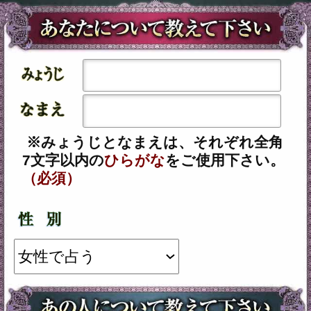
必要です。
会員以外の方のご利用には
通常価格
1,980円(税込)
/1回
が必要です。
※ご購入時に会員IDでログイン済みの
場合に、会員価格が適用されます。
占う前に内容のご確認をお願いしま
す。
ご購入いただくと、サービス・コンテ
ンツの利用料金が発生します。
■一部無料で結果を見る場合■
「一部無料で鑑定する」をタップする
と、鑑定結果の一部を無料でご覧にな
れます。
■最初から有料で結果を見る場合■
「鑑定する（有料）」をクリックする
と、最初から鑑定結果のすべてをご覧
になれます。