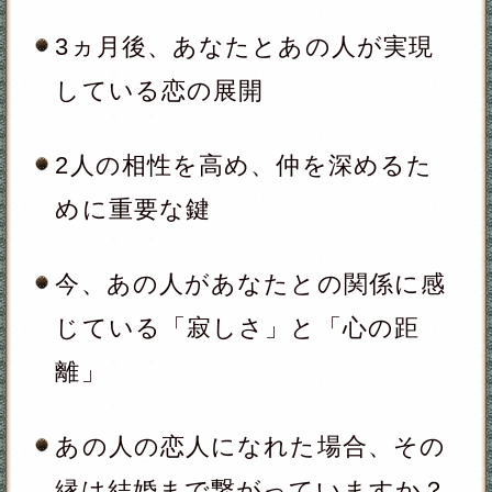
あの人と心を通い合わせるために
大切なこと
今、あの人が密かに望んでいる
「あなたからのアクション」
あの人が妄想し理想を描いている
「あなたとの今後の関係性」
この恋を諦めなかった場合……あ
の人と結ばれる可能性はある？
これから、2人にとって絶対的な
分岐点となる恋の転機
その転機を経て、2人の間に起こ