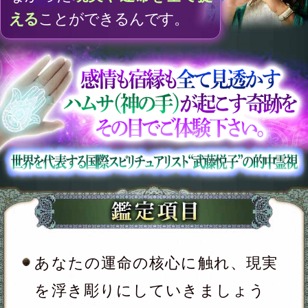
2人の相性を高め、仲を深めるた
めに重要な鍵
今、あの人があなたとの関係に感
じている「寂しさ」と「心の距
離」
あの人の恋人になれた場合、その
縁は結婚まで繋がっていますか？
【現実です。受け入れて】あの人
を取り巻く異性の中で、あなたの
存在は何番目？
どんな状況になったら、この片想
いを諦め終わらせるべき？