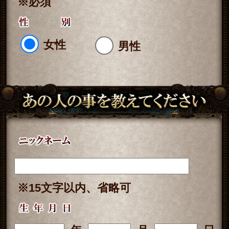
1,320円(税込)
が必要です。
※ご購入時に会員IDでログイン済みの
場合に、会員価格が適用されます。
占う前に内容のご確認をお願いしま
す。
ご購入いただくと、サービス・コンテ
ンツの利用料金が発生します。
■一部無料で結果を見る場合■
「一部無料で鑑定する」をタップする
と、鑑定結果の一部を無料でご覧にな
れます。
■最初から有料で結果を見る場合■
「鑑定する（有料）」をクリックする
と、最初から鑑定結果のすべてをご覧
になれます。
テレシスネットワーク株式会社は、
ご入力いただいた情報を、占いサー