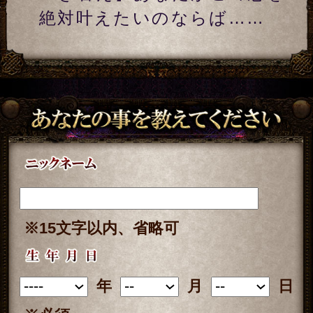
記録する
※次のページは無料でご利用いただけ
ます。
（
「一部無料で鑑定する」
をタップす
ると、鑑定結果の一部を無料でご覧に
なれます）
こちらのメニューは会員割引対象メニ
ューです。
会員の方は
会員価格
1,100円(税込)
が必
要です。
会員以外の方のご利用には
通常価格