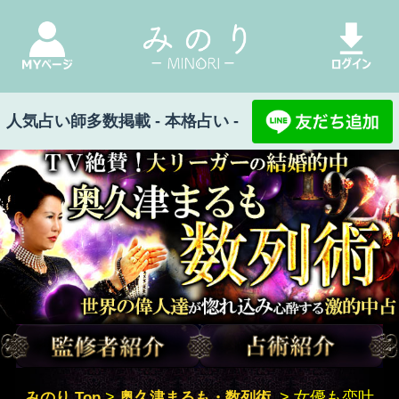
人気占い師多数掲載 - 本格占い -
【TV絶賛×王族ご用達】大リーガーの結婚的中◆奥久津まるも・数列術 王族・国賓・外国政治高官・有名ス
ポーツ選手・海外芸能セレブ 世界の偉人達が惚れ込み心酔する激的中占
みのり Top
>
奥久津まるも・数列術
>
女優も恋叶
え結婚◎言葉通りに的中合致×奇跡◆2人の絆・
相手の心底
女優も恋叶え結婚◎言