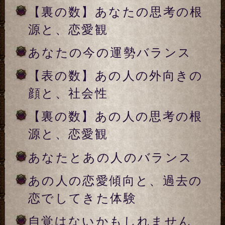
知るだけで今後の関係が違っ
てくるわ。2人が出会った意
味と、恋愛相性
今、2人の関係はどんな状態
にあるのかお伝えします
あの人の目にあなたはどう映
っている？ 今、私の事……
好き？
2人の関係を深めるために。
重要なキーパーソンがいます
この恋を必ず成就させるため
に、2人が乗り越えなければ
ならない試練
絶対叶えたい……あなたが
今、あの人に取るべき手段と
態度