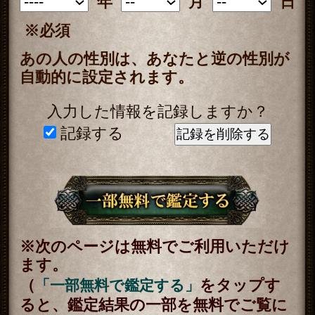
ビスを提供するためにのみ使用し、
情報の蓄積を行ったり、他の目的で
使用することはありません。ご利用
の際は、当社「
個人情報保護方針
（外部サイト）」に同意の上、必要
事項をご入力ください。
動作環境
この占い番組は、次の環境でご利用
ください。
＜OS＞
Android 5.0以降
iOS 10.0以降
＜ブラウザ＞
OSに標準搭載されているブラウ
ザ。
※JavaScriptの設定をオンにしてご
利用ください。
トップページに戻る