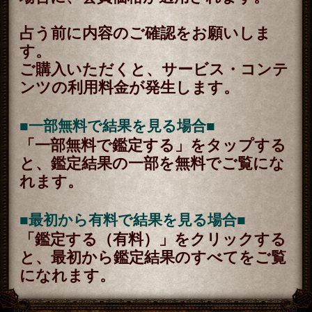
萃
2026年7月27月追加
全方位抜かりナシ≪難悩解決≫付
け入る隙無く的中【溟白龍】地支
命術
2026年7月23月追加
利用規約
プライバシーポリシー
お問い合わせ
特定商取引法に基づく表記
メルマガ登録/解除
運営会社 RENSA All Rights Reserved.