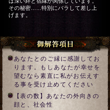
【表の数】あなたの外向きの
顔と、社会性
【裏の数】あなたの思考の根
源と、恋愛観
あなたの今の運勢バランス
【表の数】あの人の外向きの
顔と、社会性
【裏の数】あの人の思考の根
源と、恋愛観
あなたとあの人のバランス
あの人の恋愛傾向と、過去の
恋でしてきた体験
自覚はないかもしれません
が、2人は○○な関係になる絆
を持っています