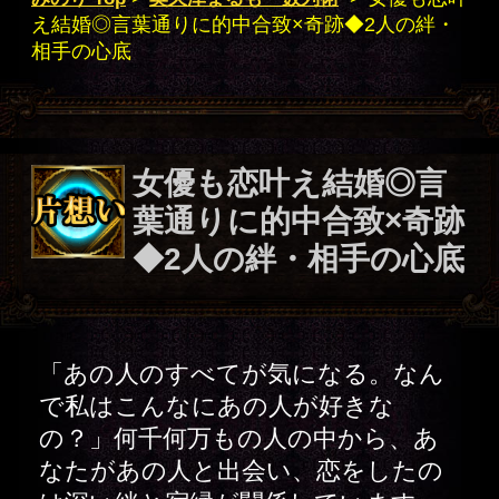
葉通りに的中合致×奇跡
◆2人の絆・相手の心底
「あの人のすべてが気になる。なん
で私はこんなにあの人が好きな
の？」何千何万もの人の中から、あ
なたがあの人と出会い、恋をしたの
は深い絆と宿縁が関係しています。
その秘密……特別にバラして差し上
げます。
御解答項目
あなたとのご縁に感謝してお
ります。もしあなたが幸せを
望むなら素直に私がお伝えす
る事を受け止めてください