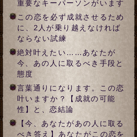
※必須
性別
女性
男性
あの人の事を教えてください
ニックネー
ム
※15文字以内、省略可
生年月日
年
月
日
※必須
あの人の性別は、あなたと逆の性別が
自動的に設定されます。
入力した情報を記録しますか？