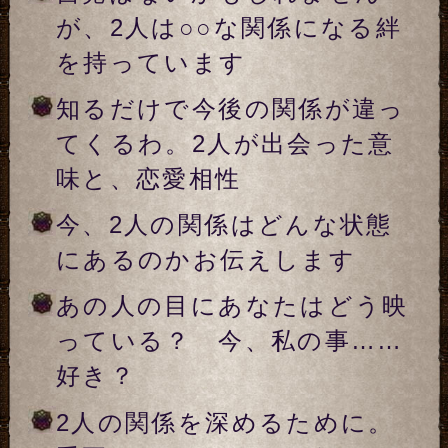
言葉通りになります。この恋
叶いますか？【成就の可能
性】と、恋結論
【今、あなたがあの人に取る
べき答え】あなたがこの恋を
絶対叶えたいのならば……
あなたの事を教えてください
ニックネー
ム
※15文字以内、省略可
生年月日
年
月
日