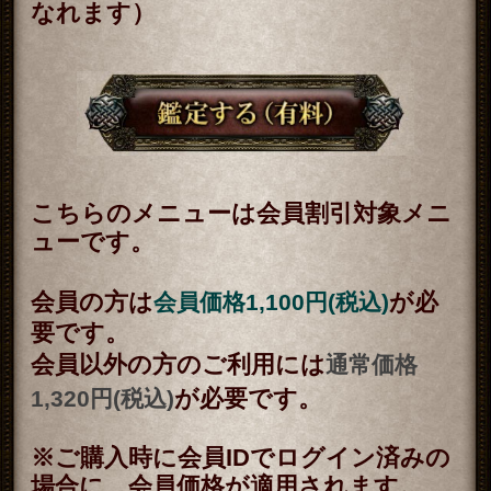
新着リリースコンテンツ
インスピレーション｜運命好転/悲
願叶/瞬間霊察で全看破◆嬉野つば
さ
最新
2026年8月6月追加
チャクラ占い｜人体覚醒＆強制成
就【運命正し現実変える神霊力】
月香
2026年8月3月追加
1万人絶賛【本音/現実/日付】48星
秘術で具体的中◆細密星読師 ミエ
ル | みのり -MINORI-
2026年7月30月追加
露骨過ぎて地上波ギリギリ/言葉濁
さず核心直撃【愛/人生決断占】桃