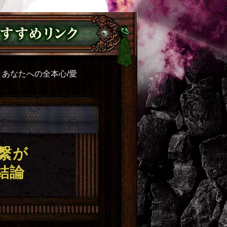
あなたへの全本心/愛
繋が
結論