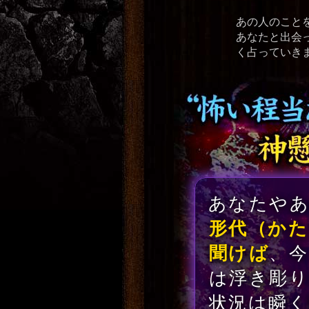
あの人のこと
あなたと出会
く占っていき
あなたや
形代（かた
聞けば
、
は浮き彫
状況は瞬く