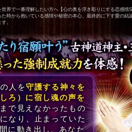
を世界で一番理解したい方へ【心の奥を浮き彫りにする恋感情S
った時から抱いている感情や秘密の本心、最終的に下す愛の結
ます。
あの人を
守護する神々を
しろ）に宿し魂の声を
今まで見えなかったもの
りになり、止まっていた
間に動き出し、あなた