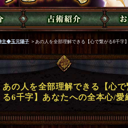
神主◆玉元陽子
>
あの人を全部理解できる【心で繋がる6千字】
あの人を全部理解できる【心で
る6千字】あなたへの全本心/愛