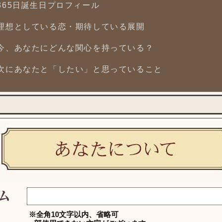
365日誕生日プロフィール
理想としている恋・期待している展開
今、あなたにどんな関心を持っている？
次にあなたと「したい」と思っていること
※全角10文字以内、省略可