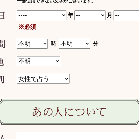
一部使用できない文字がございます。
年
月
※必須
時
分