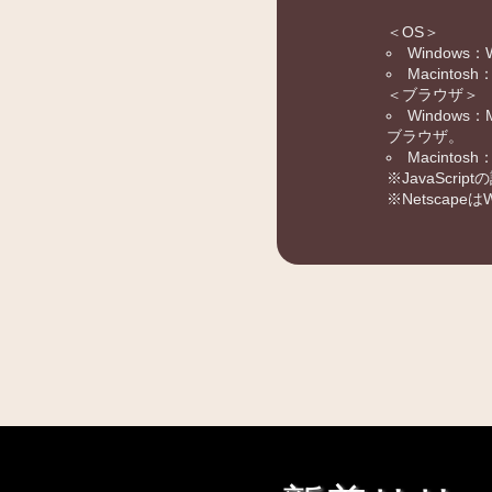
＜OS＞
Windows：
Macintosh
＜ブラウザ＞
Windows
ブラウザ。
Macinto
※JavaScr
※Netscapeは