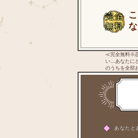
な
≪完全無料※
い…あなたに
のうちを全部
あなたと