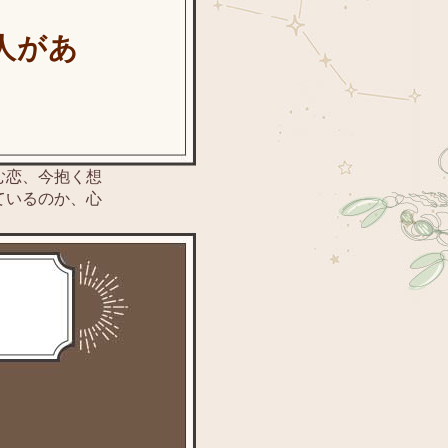
人があ
む恋、今抱く想
ているのか、心