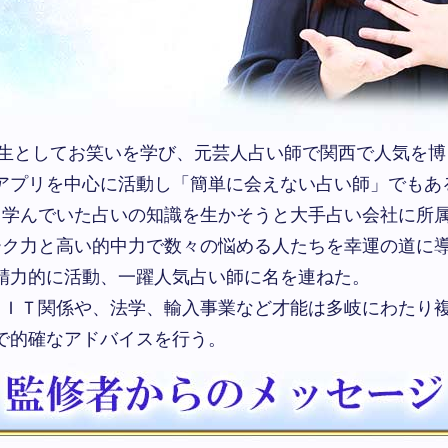
期生としてお笑いを学び、元芸人占い師で関西で人気を
アプリを中心に活動し「簡単に会えない占い師」でもあ
学んでいた占いの知識を生かそうと大手占い会社に所
ク力と高い的中力で数々の悩める人たちを幸運の道に
精力的に活動、一躍人気占い師に名を連ねた。
ＩＴ関係や、法学、輸入事業など才能は多岐にわたり
で的確なアドバイスを行う。