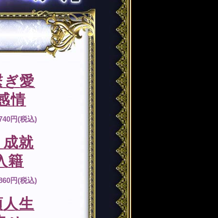
繋ぎ愛
感情
,740円(税込)
』成就
入籍
,860円(税込)
項人生