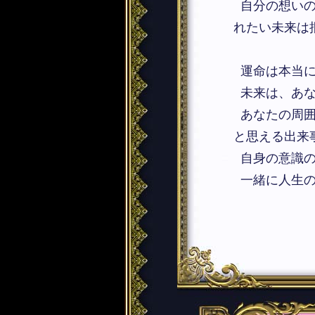
自分の想いの
れたい未来は
運命は本当に
未来は、あな
あなたの周囲
と思える出来
自身の意識の
一緒に人生の