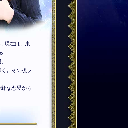
博し現在は、東
る。
属。
導く。その後フ
複雑な恋愛から