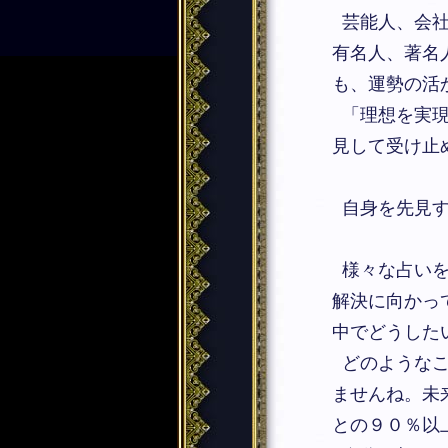
芸能人、会社
有名人、著名
も、運勢の活
「理想を実現
見して受け止
自身を先見す
様々な占いを
解決に向かっ
中でどうした
どのようなこ
ませんね。未
との９０％以