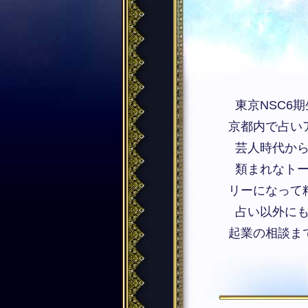
東京NSC6
京都内で占い
芸人時代から
類まれなトー
リーになって
占い以外にも
起業の相談ま