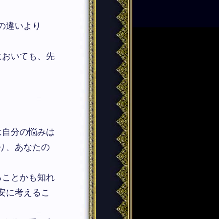
？
の違いより
においても、先
は自分の悩みは
り、あなたの
ることかも知れ
安に考えるこ