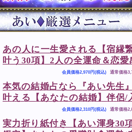
あの人に一生愛される【宿縁
叶う30項】2人の全運命＆恋愛
会員価格
2,970円(税込)
通常価格
3
本気の結婚占なら『あい先生
叶える【あなたの結婚】伴侶/
会員価格
2,310円(税込)
通常価格
2
実力折り紙付き【あい渾身30