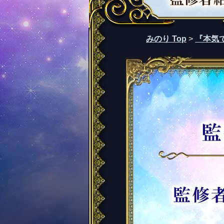
みのり Top
>
『本気