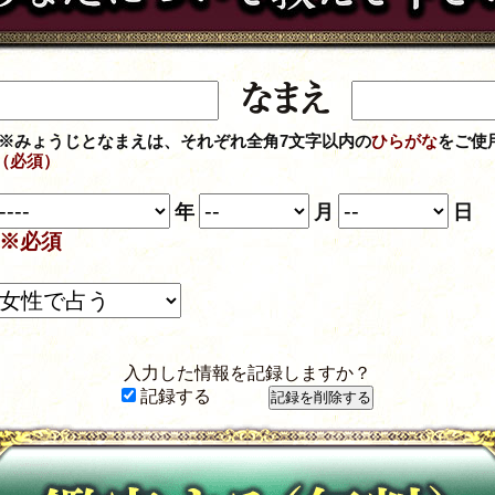
※みょうじとなまえは、それぞれ全角7文字以内の
ひらがな
をご使
（必須）
年
月
日
※必須
入力した情報を記録しますか？
記録する